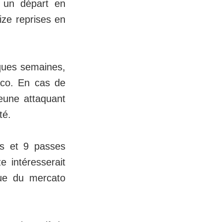
s un départ en
eize reprises en
lques semaines,
aco. En cas de
eune attaquant
té.
ts et 9 passes
 intéresserait
ue du mercato