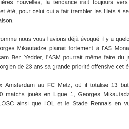
ères nouvelles, la tendance irait toujours ver
cet été, pour celui qui a fait trembler les filets à s
aison.
comme nous vous l'avions déjà évoqué il y a que
eorges Mikautadze plairait fortement à l'AS Mon
sam Ben Yedder, l'ASM pourrait même faire du j
éorgien de 23 ans sa grande priorité offensive cet é
jax Amsterdam au FC Metz, où il totalise 13 bu
20 matchs joués en Ligue 1, Georges Mikautadze
LOSC ainsi que l'OL et le Stade Rennais en v