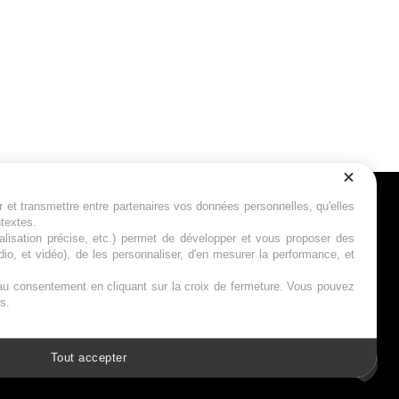
r et transmettre entre partenaires vos données personnelles, qu'elles
Suivez-nous
ntextes.
calisation précise, etc.) permet de développer et vous proposer des
io, et vidéo), de les personnaliser, d'en mesurer la performance, et
s au consentement en cliquant sur la croix de fermeture. Vous pouvez
s.
Tout accepter