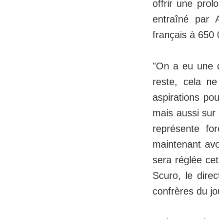
offrir une prol
entraîné par A
français à 650 
"On a eu une di
reste, cela n
aspirations pou
mais aussi sur 
représente fo
maintenant avo
sera réglée cet
Scuro, le dire
confrères du j