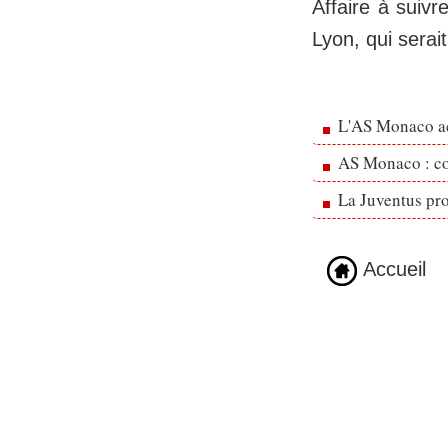
Affaire à suivr
Lyon, qui serai
L'AS Monaco ac
AS Monaco : cou
La Juventus pr
Accueil