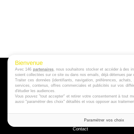
Bienvenue
Avec 146
partenaires
, nous souhaitons stocker et accéder à des inf
A PROPOS
soient collectées sur ce site ou dans nos emails, déjà détenues par 
Traiter ces données (identifiants, navigation, préférences, achats
Qui sommes nous ?
services, contenus, offres commerciales et publicités sur vos diffé
d'étudier les audiences.
Mentions Légales
Vous pouvez "tout accepter" et retirer votre consentement à tout mo
aussi "paramétrer des choix" détaillés et vous opposer aux traitem
Publicité
Politique de Cookies
Paramétrer vos choix
Contact