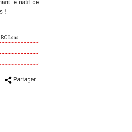
ant le natif de
s !
e RC Lens
Partager