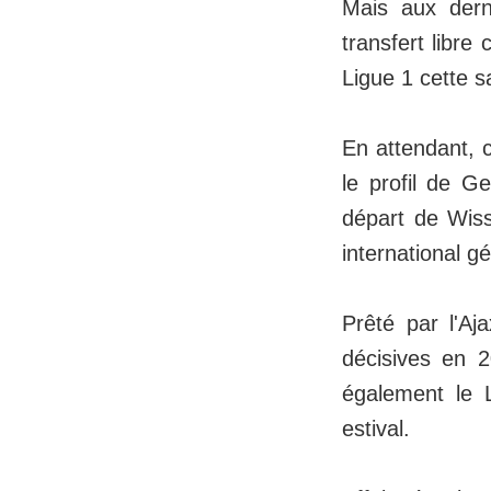
Mais aux derni
transfert libre 
Ligue 1 cette s
En attendant, 
le profil de G
départ de Wis
international g
Prêté par l'A
décisives en 
également le 
estival.