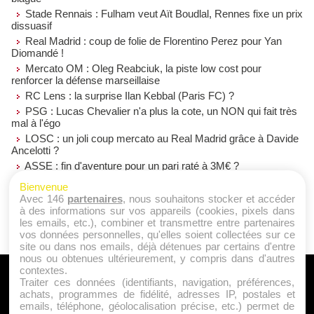
Stade Rennais : Fulham veut Aït Boudlal, Rennes fixe un prix
dissuasif
Real Madrid : coup de folie de Florentino Perez pour Yan
Diomandé !
Mercato OM : Oleg Reabciuk, la piste low cost pour
renforcer la défense marseillaise
RC Lens : la surprise Ilan Kebbal (Paris FC) ?
PSG : Lucas Chevalier n'a plus la cote, un NON qui fait très
mal à l'égo
LOSC : un joli coup mercato au Real Madrid grâce à Davide
Ancelotti ?
ASSE : fin d'aventure pour un pari raté à 3M€ ?
OM : Aguerd de retour chez un ex, mais pas au Stade
Bienvenue
Rennais ?
Avec 146
partenaires
, nous souhaitons stocker et accéder
à des informations sur vos appareils (cookies, pixels dans
les emails, etc.), combiner et transmettre entre partenaires
vos données personnelles, qu'elles soient collectées sur ce
site ou dans nos emails, déjà détenues par certains d'entre
nous ou obtenues ultérieurement, y compris dans d'autres
contextes.
A PROPOS
Traiter ces données (identifiants, navigation, préférences,
achats, programmes de fidélité, adresses IP, postales et
Qui sommes nous ?
emails, téléphone, géolocalisation précise, etc.) permet de