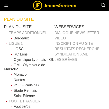
PLAN DU SITE
PLAN DU SITE
WEBSERVICES
TEMPS ADDITIONNEL
DIALOGUE NEWSLETTER
Bordeaux
VIDEO
LIGUE 1
INSCRIPTION AU SITE
LOSC
RÉSULTATS RECHERCHE
RC Lens
SYNDICATION XML
Olympique Lyonnais - OL
LES BRÈVES
OM - Olympique de
Marseille
Monaco
Nantes
PSG - Paris SG
Stade Rennais
Saint-Etienne
FOOT ETRANGER
Foot 59/62