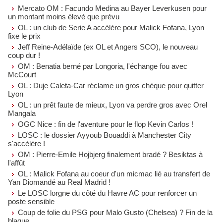
Mercato OM : Facundo Medina au Bayer Leverkusen pour
un montant moins élevé que prévu
OL : un club de Serie A accélère pour Malick Fofana, Lyon
fixe le prix
Jeff Reine-Adélaïde (ex OL et Angers SCO), le nouveau
coup dur !
OM : Benatia berné par Longoria, l'échange fou avec
McCourt
OL : Duje Caleta-Car réclame un gros chèque pour quitter
Lyon
OL : un prêt faute de mieux, Lyon va perdre gros avec Orel
Mangala
OGC Nice : fin de l'aventure pour le flop Kevin Carlos !
LOSC : le dossier Ayyoub Bouaddi à Manchester City
s'accélère !
OM : Pierre-Emile Hojbjerg finalement bradé ? Besiktas à
l'affût
OL : Malick Fofana au coeur d'un micmac lié au transfert de
Yan Diomandé au Real Madrid !
Le LOSC lorgne du côté du Havre AC pour renforcer un
poste sensible
Coup de folie du PSG pour Malo Gusto (Chelsea) ? Fin de la
blague