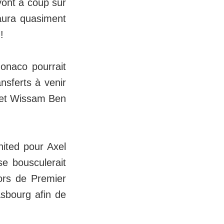
vont à coup sûr
 aura quasiment
!
Monaco pourrait
nsferts à venir
a et Wissam Ben
ited pour Axel
se bousculerait
ors de Premier
asbourg afin de