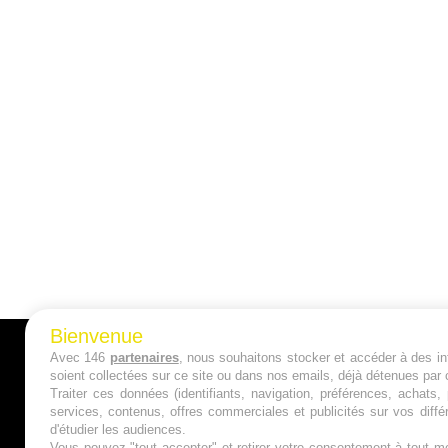
Bienvenue
Avec 146
partenaires
, nous souhaitons stocker et accéder à des inf
A PROPOS
soient collectées sur ce site ou dans nos emails, déjà détenues par 
Traiter ces données (identifiants, navigation, préférences, achats
Qui sommes nous ?
services, contenus, offres commerciales et publicités sur vos diffé
d'étudier les audiences.
Mentions Légales
Vous pouvez "tout accepter" et retirer votre consentement à tout mo