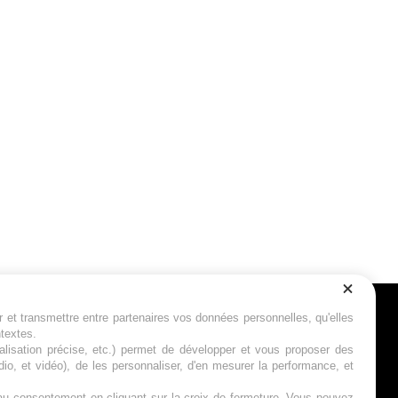
r et transmettre entre partenaires vos données personnelles, qu'elles
Suivez-nous
ntextes.
calisation précise, etc.) permet de développer et vous proposer des
io, et vidéo), de les personnaliser, d'en mesurer la performance, et
s au consentement en cliquant sur la croix de fermeture. Vous pouvez