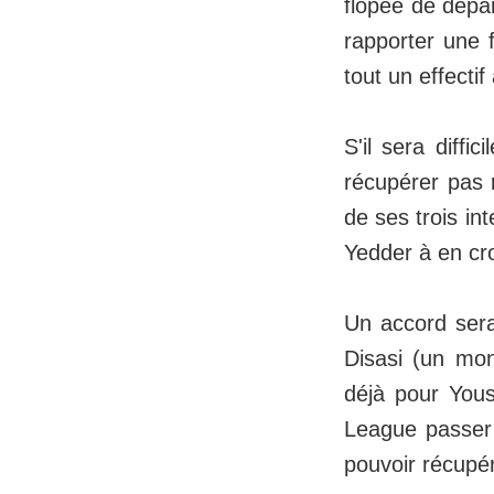
flopée de dépa
rapporter une 
tout un effectif
S'il sera diffi
récupérer pas m
de ses trois in
Yedder à en cro
Un accord ser
Disasi (un mon
déjà pour Yous
League passer 
pouvoir récupér