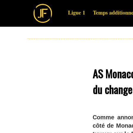
Ligue 1
Temps additionne
AS Monaco
du change
Comme annonc
côté de Monac