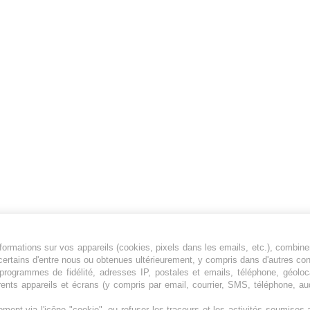
ormations sur vos appareils (cookies, pixels dans les emails, etc.), combine
Jeunesfooteux est un média sportif qui traite
certains d'entre nous ou obtenues ultérieurement, y compris dans d'autres co
principalement de l'actualité de la Ligue 1 et
, programmes de fidélité, adresses IP, postales et emails, téléphone, géolo
des grosses actualités de la Ligue 2 et du
rents appareils et écrans (y compris par email, courrier, SMS, téléphone, aud
football étranger.
ment via l'icône "cookie", ou refuser les traceurs et les activités soumise