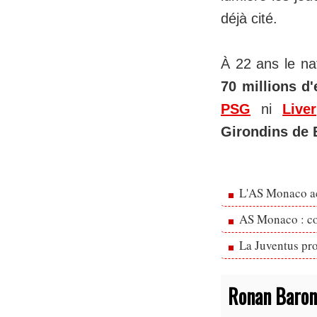
déjà cité.
À 22 ans le na
70 millions d
PSG
ni
Live
Girondins de
L'AS Monaco ac
AS Monaco : cou
La Juventus pr
Ronan Baron