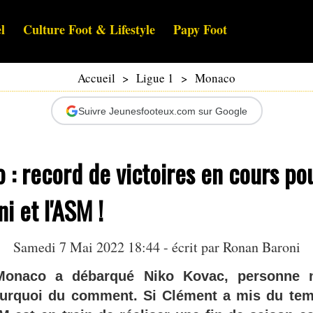
l
Culture Foot & Lifestyle
Papy Foot
Accueil
>
Ligue 1
>
Monaco
Suivre Jeunesfooteux.com sur Google
: record de victoires en cours po
 et l'ASM !
Samedi 7 Mai 2022 18:44 - écrit par
Ronan Baroni
onaco a débarqué Niko Kovac, personne n
urquoi du comment. Si Clément a mis du tem