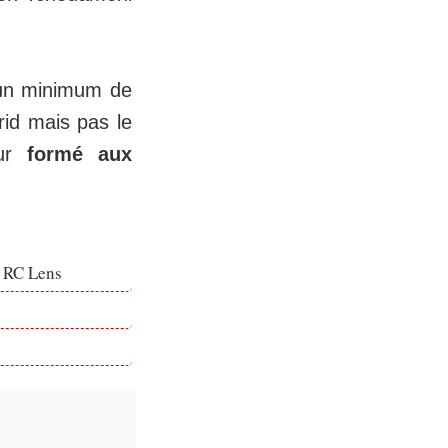
r un minimum de
rid mais pas le
eur
formé aux
e RC Lens