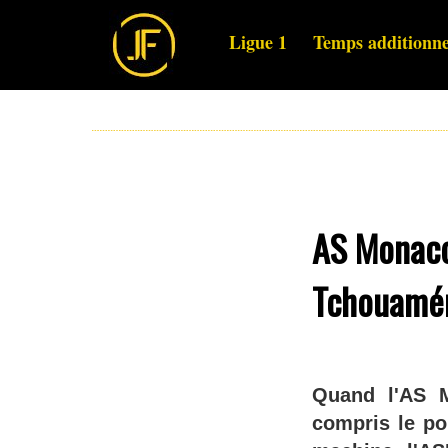
Ligue 1
Temps additionne
AS Monaco 
Tchouaméni
Quand l'AS M
compris le po