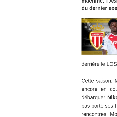
machine, l'ASM
du dernier exe
derrière le LO
Cette saison, 
encore en co
débarquer
Nik
pas porté ses f
rencontres, Mo