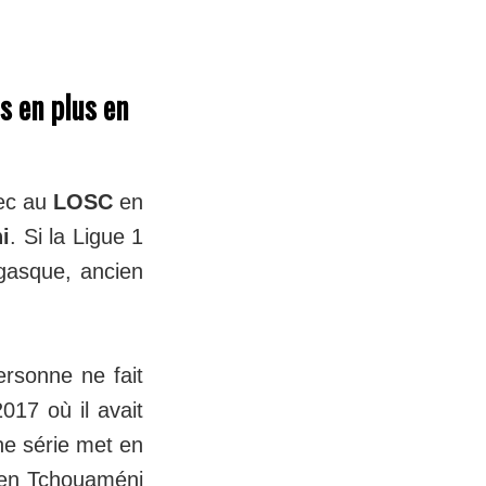
s en plus en
aec au
LOSC
en
i
. Si la Ligue 1
gasque, ancien
ersonne ne fait
17 où il avait
ne série met en
lien Tchouaméni