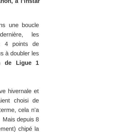
non, à l'instar
ns une boucle
ernière, les
 4 points de
us à doubler les
m de Ligue 1
ve hivernale et
aient choisi de
terme, cela n'a
. Mais depuis 8
ement) chipé la