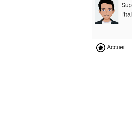
Supp
l'It
Accueil