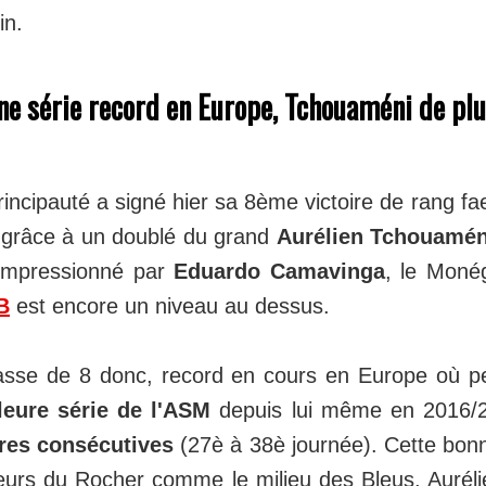
in.
e série record en Europe, Tchouaméni de plu
rincipauté a signé hier sa 8ème victoire de rang f
 grâce à un doublé du grand
Aurélien Tchouamén
 impressionné par
Eduardo Camavinga
, le Moné
B
est encore un niveau au dessus.
passe de 8 donc, record en cours en Europe où p
leure série de l'ASM
depuis lui même en 2016/20
ires consécutives
(27è à 38è journée). Cette bon
ueurs du Rocher comme le milieu des Bleus, Auré