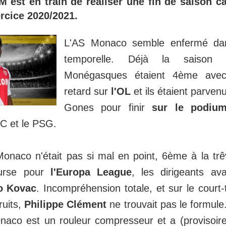
 est en train de réaliser une fin de saison ca
rcice 2020/2021.
L'AS Monaco semble enfermé da
temporelle. Déjà la saison d
Monégasques étaient 4ème avec
retard sur
l'OL
et ils étaient parven
Gones pour finir
sur le podiu
SC et le PSG.
Monaco n'était pas si mal en point, 6ème à la trê
urse pour
l'Europa League
, les dirigeants av
o Kovac
. Incompréhension totale, et sur le court-
ruits,
Philippe Clément
ne trouvait pas le formule
naco est un rouleur compresseur et a (provisoir