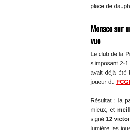
place de dauph
Monaco sur un
vue
Le club de la P
s'imposant 2-1
avait déjà été
joueur du
FCG
Résultat : la 
mieux, et
meil
signé
12 victo
lumière les jo