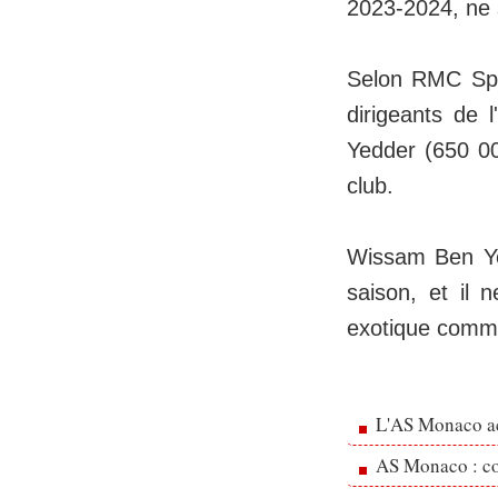
2023-2024, ne 
Selon RMC Spor
dirigeants de
Yedder (650 000
club.
Wissam Ben Yed
saison, et il 
exotique comme
L'AS Monaco ac
AS Monaco : cou