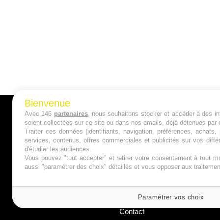
Bienvenue
Avec 146
partenaires
, nous souhaitons stocker et accéder à des inf
A PROPOS
soient collectées sur ce site ou dans nos emails, déjà détenues par 
Traiter ces données (identifiants, navigation, préférences, achats
Qui sommes nous ?
services, contenus, offres commerciales et publicités sur vos diffé
d'étudier les audiences.
Mentions Légales
Vous pouvez "tout accepter" et retirer votre consentement à tout mo
aussi "paramétrer des choix" détaillés et vous opposer aux traitem
Publicité
Politique de Cookies
Paramétrer vos choix
Contact