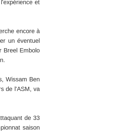
l'expérience et
herche encore à
ser un éventuel
er Breel Embolo
on.
ns, Wissam Ben
rs de l'ASM, va
attaquant de 33
mpionnat saison