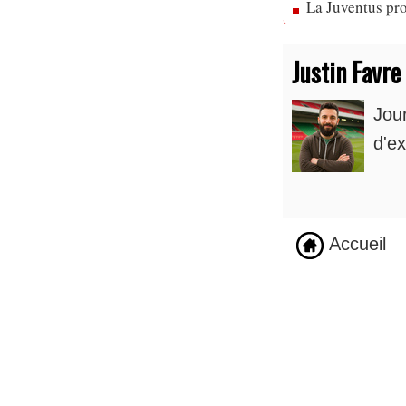
La Juventus pr
Justin Favre
Jou
d'ex
Accueil