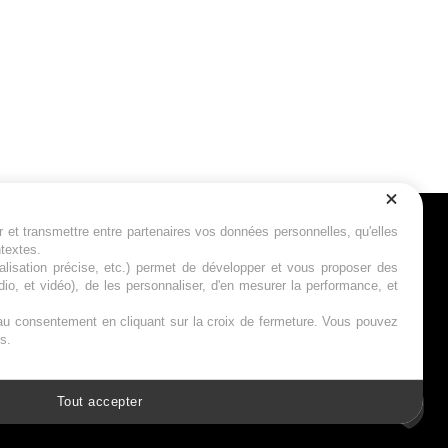
r et transmettre entre partenaires vos données personnelles, qu'elles
Suivez-nous
ntextes.
calisation précise, etc.) permet de développer et vous proposer des
io, et vidéo), de les personnaliser, d'en mesurer la performance, et
s au consentement en cliquant sur la croix de fermeture. Vous pouvez
s.
Tout accepter