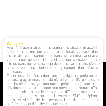
Bienvenue
Avec 146
partenaires
, nous souhaitons stocker et accéder
à des informations sur vos appareils (cookies, pixels dans
les emails, etc.), combiner et transmettre entre partenaires
vos données personnelles, qu'elles soient collectées sur ce
site ou dans nos emails, déjà détenues par certains d'entre
nous ou obtenues ultérieurement, y compris dans d'autres
A PROPOS
contextes.
Traiter ces données (identifiants, navigation, préférences,
Qui sommes nous ?
achats, programmes de fidélité, adresses IP, postales et
emails, téléphone, géolocalisation précise, etc.) permet de
Mentions Légales
développer et vous proposer des services, contenus, offres
Publicité
commerciales et publicités sur vos différents appareils et
écrans (y compris par email, courrier, SMS, téléphone,
Politique de Cookies
audio, et vidéo), de les personnaliser, d'en mesurer la
Contact
performance, et d'étudier les audiences.