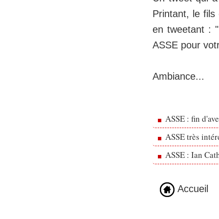
Printant, le fil
en tweetant : 
ASSE pour votr
Ambiance...
ASSE : fin d'av
ASSE très inté
ASSE : Ian Cath
Accueil