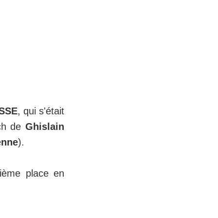
SSE
, qui s'était
tch de
Ghislain
enne
).
xième place en