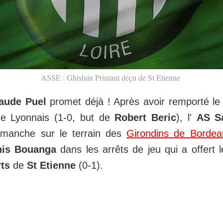
ASSE : Ghislain Printant déçu de St Etienne
aude Puel
promet déjà ! Après avoir remporté le 
e Lyonnais (1-0, but de
Robert Beric
), l'
AS Sa
imanche sur le terrain des
Girondins de Bordea
nis Bouanga
dans les arrêts de jeu qui a offert l
rts
de
St Etienne
(0-1).