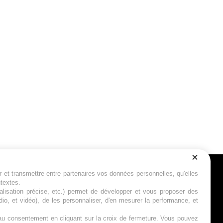
r et transmettre entre partenaires vos données personnelles, qu'elles
Suivez-nous
ntextes.
calisation précise, etc.) permet de développer et vous proposer des
io, et vidéo), de les personnaliser, d'en mesurer la performance, et
s au consentement en cliquant sur la croix de fermeture. Vous pouvez