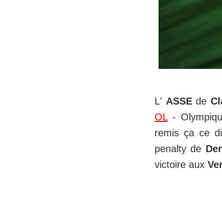
L'
ASSE
de
Cl
OL
- Olympiqu
remis ça ce d
penalty de
De
victoire aux
Ve