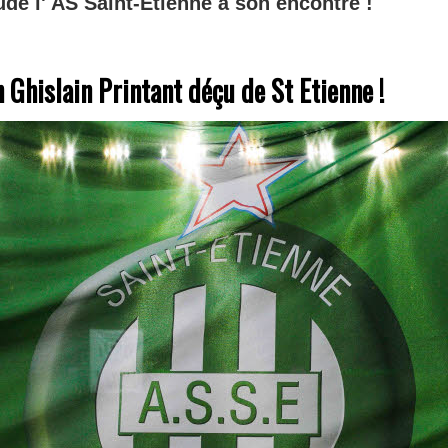
tude l' AS Saint-Etienne à son encontre !
n Ghislain Printant déçu de St Etienne !