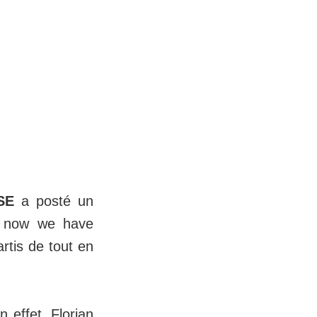
SE
a posté un
m, now we have
rtis de tout en
n effet, Florian