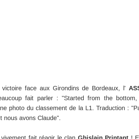
a victoire face aux Girondins de Bordeaux, l'
AS
eaucoup fait parler : "Started from the botto
ne photo du classement de la L1. Traduction : "Pa
t nous avons Claude".
vivement fait réagir le clan
Ghislain Printant
! E