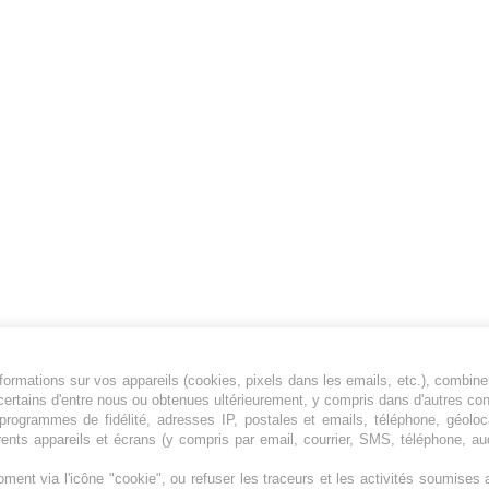
ormations sur vos appareils (cookies, pixels dans les emails, etc.), combine
Jeunesfooteux est un média sportif qui traite
certains d'entre nous ou obtenues ultérieurement, y compris dans d'autres co
principalement de l'actualité de la Ligue 1 et
, programmes de fidélité, adresses IP, postales et emails, téléphone, géolo
des grosses actualités de la Ligue 2 et du
rents appareils et écrans (y compris par email, courrier, SMS, téléphone, aud
football étranger.
ment via l'icône "cookie", ou refuser les traceurs et les activités soumise
Plan du site
|
Syndication
|
Powered by WM