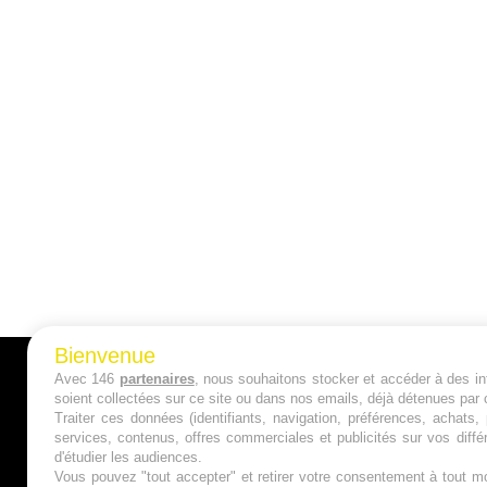
Bienvenue
Avec 146
partenaires
, nous souhaitons stocker et accéder à des inf
A PROPOS
soient collectées sur ce site ou dans nos emails, déjà détenues par 
Traiter ces données (identifiants, navigation, préférences, achats
Qui sommes nous ?
services, contenus, offres commerciales et publicités sur vos diffé
d'étudier les audiences.
Mentions Légales
Vous pouvez "tout accepter" et retirer votre consentement à tout mo