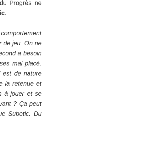
 du Progrès ne
ic
.
du comportement
ur de jeu. On ne
second a besoin
ises mal placé.
l est de nature
e la retenue et
n à jouer et se
avant ? Ça peut
que Subotic. Du