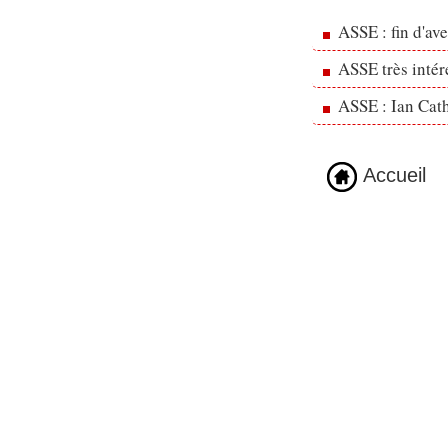
ASSE : fin d'av
ASSE très inté
ASSE : Ian Cath
Accueil