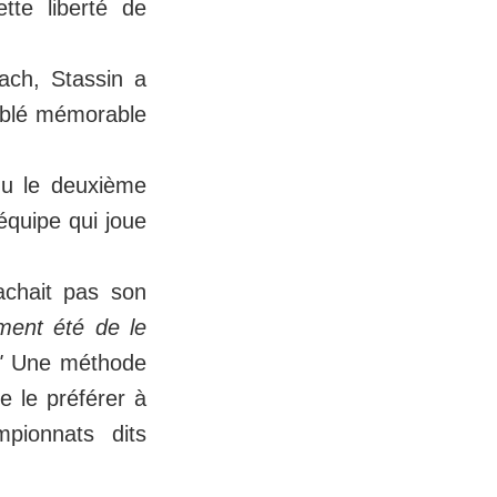
tte liberté de
ach, Stassin a
ublé mémorable
enu le deuxième
équipe qui joue
achait pas son
ment été de le
"
Une méthode
e le préférer à
pionnats dits