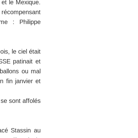
 et le Mexique.
e, récompensant
me : Philippe
s, le ciel était
SSE patinait et
 ballons ou mal
 fin janvier et
se sont affolés
acé Stassin au