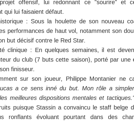
ojet offensif, lui redonnant ce "sourire" et ce
qui lui faisaient défaut.
historique : Sous la houlette de son nouveau co
les performances de haut vol, notamment son do
n but décisif contre le Red Star.
cité clinique : En quelques semaines, il est dev
uteur du club (7 buts cette saison), porté par une 
son finisseur.
emment sur son joueur, Philippe Montanier ne c
Lucas a ce sens inné du but. Mon rôle a simple
es meilleures dispositions mentales et tactiques.
ruits puisque Stassin a convaincu le staff belge d
s ronflants évoluant pourtant dans des cham