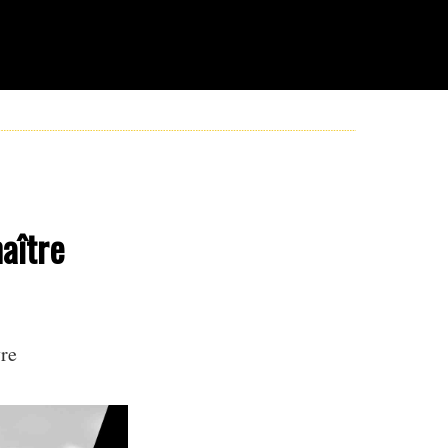
aître
re