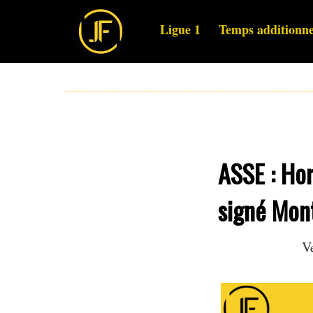
Ligue 1
Temps additionne
ASSE : Ho
signé Mont
V