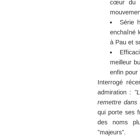
cœur du pr
mouvement 
Série 
enchaîné 
à Pau et so
Effica
meilleur b
enfin pour 
Interrogé réc
admiration :
"
remettre dans l
qui porte ses f
des noms plu
"majeurs".