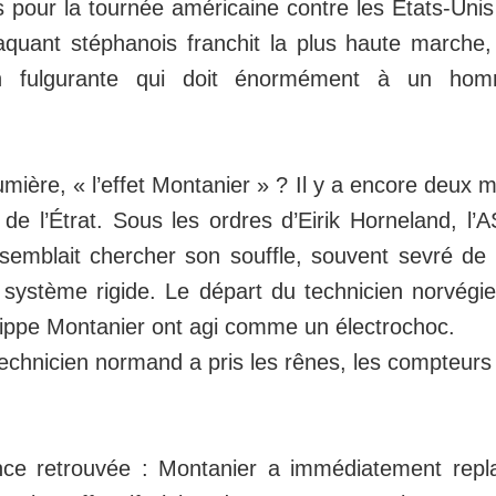
 pour la tournée américaine contre les États-Unis
taquant stéphanois franchit la plus haute march
n fulgurante qui doit énormément à un hom
mière, « l’effet Montanier » ? Il y a encore deux moi
de l’Étrat. Sous les ordres d’Eirik Horneland, l’A
semblait chercher son souffle, souvent sevré de
 système rigide. Le départ du technicien norvégien
ilippe Montanier ont agi comme un électrochoc.
echnicien normand a pris les rênes, les compteurs 
nce retrouvée : Montanier a immédiatement repl