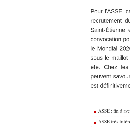
Pour l'ASSE, ce
recrutement d
Saint-Étienne 
convocation pou
le Mondial 2026
sous le maillot
été. Chez les
peuvent savoure
est définitivem
ASSE : fin d'av
ASSE très inté