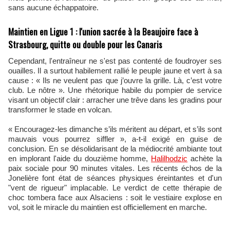
sans aucune échappatoire.
Maintien en Ligue 1 : l'union sacrée à la Beaujoire face à
Strasbourg, quitte ou double pour les Canaris
Cependant, l'entraîneur ne s'est pas contenté de foudroyer ses
ouailles. Il a surtout habilement rallié le peuple jaune et vert à sa
cause : « Ils ne veulent pas que j’ouvre la grille. Là, c’est votre
club. Le nôtre ». Une rhétorique habile du pompier de service
visant un objectif clair : arracher une trêve dans les gradins pour
transformer le stade en volcan.
« Encouragez-les dimanche s’ils méritent au départ, et s’ils sont
mauvais vous pourrez siffler », a-t-il exigé en guise de
conclusion. En se désolidarisant de la médiocrité ambiante tout
en implorant l'aide du douzième homme,
Halilhodzic
achète la
paix sociale pour 90 minutes vitales. Les récents échos de la
Jonelière font état de séances physiques éreintantes et d'un
"vent de rigueur" implacable. Le verdict de cette thérapie de
choc tombera face aux Alsaciens : soit le vestiaire explose en
vol, soit le miracle du maintien est officiellement en marche.