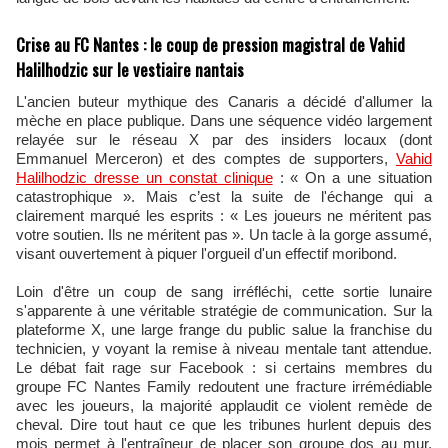
Crise au FC Nantes : le coup de pression magistral de Vahid
Halilhodzic sur le vestiaire nantais
L'ancien buteur mythique des Canaris a décidé d'allumer la
mèche en place publique. Dans une séquence vidéo largement
relayée sur le réseau X par des insiders locaux (dont
Emmanuel Merceron) et des comptes de supporters,
Vahid
Halilhodzic dresse un constat clinique
: « On a une situation
catastrophique ». Mais c’est la suite de l'échange qui a
clairement marqué les esprits : « Les joueurs ne méritent pas
votre soutien. Ils ne méritent pas ». Un tacle à la gorge assumé,
visant ouvertement à piquer l'orgueil d'un effectif moribond.
Loin d'être un coup de sang irréfléchi, cette sortie lunaire
s'apparente à une véritable stratégie de communication. Sur la
plateforme X, une large frange du public salue la franchise du
technicien, y voyant la remise à niveau mentale tant attendue.
Le débat fait rage sur Facebook : si certains membres du
groupe FC Nantes Family redoutent une fracture irrémédiable
avec les joueurs, la majorité applaudit ce violent remède de
cheval. Dire tout haut ce que les tribunes hurlent depuis des
mois permet à l'entraîneur de placer son groupe dos au mur,