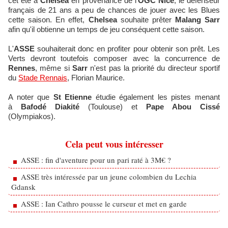
cet été à
Chelsea
en provenance de l'
OGC Nice
, le défenseur
français de 21 ans a peu de chances de jouer avec les Blues
cette saison. En effet,
Chelsea
souhaite prêter
Malang Sarr
afin qu'il obtienne un temps de jeu conséquent cette saison.
L'
ASSE
souhaiterait donc en profiter pour obtenir son prêt. Les
Verts devront toutefois composer avec la concurrence de
Rennes
, même si
Sarr
n'est pas la priorité du directeur sportif
du
Stade Rennais
, Florian Maurice.
A noter que
St Etienne
étudie également les pistes menant
à
Bafodé Diakité
(Toulouse) et
Pape Abou Cissé
(Olympiakos).
Cela peut vous intéresser
ASSE : fin d'aventure pour un pari raté à 3M€ ?
ASSE très intéressée par un jeune colombien du Lechia
Gdansk
ASSE : Ian Cathro pousse le curseur et met en garde