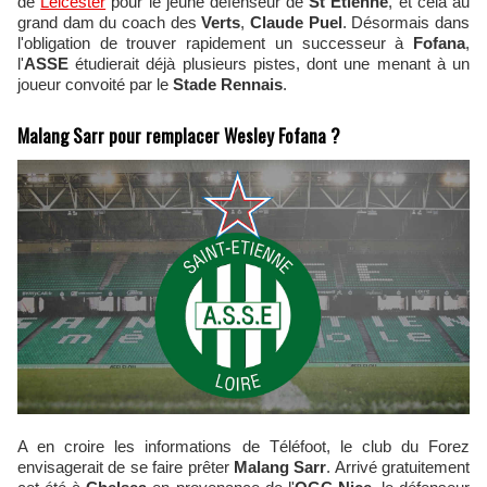
de
Leicester
pour le jeune défenseur de
St Etienne
, et cela au
grand dam du coach des
Verts
,
Claude Puel
. Désormais dans
l'obligation de trouver rapidement un successeur à
Fofana
,
l'
ASSE
étudierait déjà plusieurs pistes, dont une menant à un
joueur convoité par le
Stade Rennais
.
Malang Sarr pour remplacer Wesley Fofana ?
A en croire les informations de Téléfoot, le club du Forez
envisagerait de se faire prêter
Malang Sarr
. Arrivé gratuitement