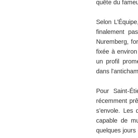
quête du fameu
Selon L’Équipe
finalement pa
Nuremberg, for
fixée à environ
un profil prom
dans l'anticham
Pour Saint‑Ét
récemment prêt
s’envole. Les 
capable de mus
quelques jours 