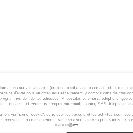
ormations sur vos appareils (cookies, pixels dans les emails, etc.), combine
Jeunesfooteux est un média sportif qui traite
certains d'entre nous ou obtenues ultérieurement, y compris dans d'autres co
principalement de l'actualité de la Ligue 1 et
, programmes de fidélité, adresses IP, postales et emails, téléphone, géolo
rents appareils et écrans (y compris par email, courrier, SMS, téléphone, aud
des grosses actualités de la Ligue 2 et du
football étranger.
ment via l'icône "cookie", ou refuser les traceurs et les activités soumise
Plan du site
|
Syndication
|
Powered by WM
ents non soumis au consentement. Vos choix sont valables pour 5 mois 20 jour
powered by