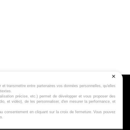
r et transmettre entre partenaires vos données personnelles, qu'elles
Suivez-nous
ntextes.
calisation précise, etc.) permet de développer et vous proposer des
io, et vidéo), de les personnaliser, d'en mesurer la performance, et
s au consentement en cliquant sur la croix de fermeture. Vous pouvez
s.