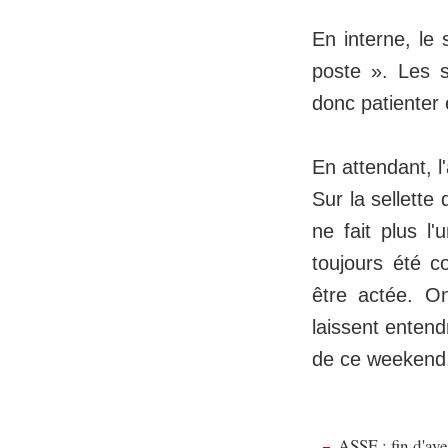
En interne, le 
poste ». Les s
donc patienter
En attendant, 
Sur la sellette
ne fait plus l
toujours été c
être actée. On
laissent entend
de ce weekend
ASSE : fin d'av