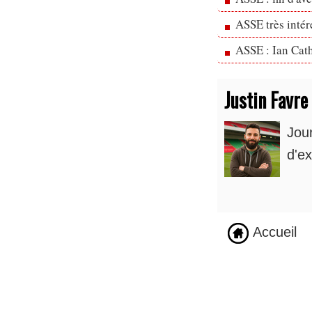
ASSE très inté
ASSE : Ian Cath
Justin Favre
Jou
d'ex
Accueil