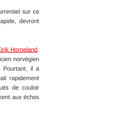
rrentiel sur ce
rapide, devront
Eirik Horneland
.
icien norvégien
 Pourtant, il a
ait rapidement
uits de couloir
ement aux échos