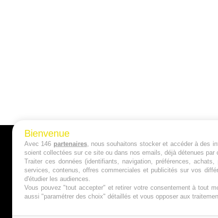
Bienvenue
Avec 146
partenaires
, nous souhaitons stocker et accéder à des inf
A PROPOS
soient collectées sur ce site ou dans nos emails, déjà détenues par 
Traiter ces données (identifiants, navigation, préférences, achats
Qui sommes nous ?
services, contenus, offres commerciales et publicités sur vos diffé
d'étudier les audiences.
Mentions Légales
Vous pouvez "tout accepter" et retirer votre consentement à tout mo
aussi "paramétrer des choix" détaillés et vous opposer aux traitem
Publicité