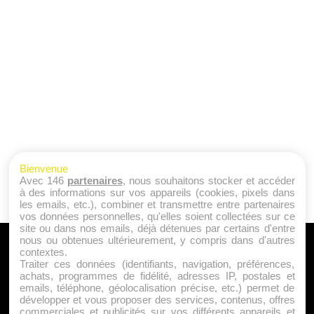
Bienvenue
Avec 146
partenaires
, nous souhaitons stocker et accéder
à des informations sur vos appareils (cookies, pixels dans
les emails, etc.), combiner et transmettre entre partenaires
vos données personnelles, qu'elles soient collectées sur ce
site ou dans nos emails, déjà détenues par certains d'entre
nous ou obtenues ultérieurement, y compris dans d'autres
A PROPOS
contextes.
Traiter ces données (identifiants, navigation, préférences,
Qui sommes nous ?
achats, programmes de fidélité, adresses IP, postales et
emails, téléphone, géolocalisation précise, etc.) permet de
Mentions Légales
développer et vous proposer des services, contenus, offres
Publicité
commerciales et publicités sur vos différents appareils et