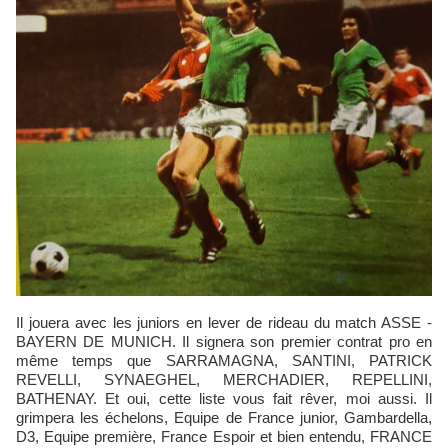
Il jouera avec les juniors en lever de rideau du match ASSE -
BAYERN DE MUNICH. Il signera son premier contrat pro en
même temps que SARRAMAGNA, SANTINI, PATRICK
REVELLI, SYNAEGHEL, MERCHADIER, REPELLINI,
BATHENAY. Et oui, cette liste vous fait rêver, moi aussi. Il
grimpera les échelons, Equipe de France junior, Gambardella,
D3, Equipe première, France Espoir et bien entendu, FRANCE