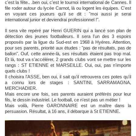
c'est la fête.. .ben oui, c'est le tournoi international de Cannes. Il
file roder autour du lycée Carnot, là ou logent les équipes. C'est
en voyant ces joueurs qu'il se dit : "moi aussi je serai
international junior et deviendrai professionnel !".
Il sera vite repéré par Henri GUERIN qui a lancé son plan de
détection des jeunes footballeurs. Il sera l'un des 3 espoirs
proposés par la ligue du Sud-est en 1968 à Hyères. Attention,
pour ses parents, priorité aux études : "pas de résultats, pas de
ballon". Ouf, cette année-là, ses résultats étaient pas trop mal.
Et là, tout va s'accélérer, 2 grands clubs vont se mettre sur les
rangs : ST ETIENNE et MARSEILLE. Oui, oui, pas n'importe
quels clubs !
Il choisira l'ASSE, ben oui, il sait qu'il retrouvera ces potes qu'il
a connu lors de stages : SANTINI, SARRAMAGNA,
MERCHADIER.
Mais encore une fois, ses parents auraient préférés pour leur
fils, le dessin industriel. Le football, ce n'est pas un métier !
Mais voilà, Pierre GARONNAIRE est un maître dans la
persuasion. Résultat, à 16 ans, il débarque à St ETIENNE.