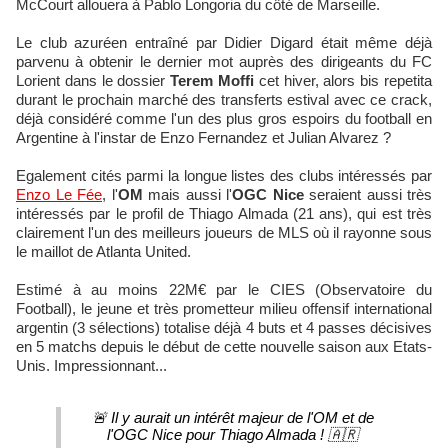
McCourt allouera à Pablo Longoria du côté de Marseille.
Le club azuréen entraîné par Didier Digard était même déjà
parvenu à obtenir le dernier mot auprès des dirigeants du FC
Lorient dans le dossier
Terem Moffi
cet hiver, alors bis repetita
durant le prochain marché des transferts estival avec ce crack,
déjà considéré comme l'un des plus gros espoirs du football en
Argentine à l'instar de Enzo Fernandez et Julian Alvarez ?
Egalement cités parmi la longue listes des clubs intéressés par
Enzo Le Fée
, l'
OM
mais aussi l'
OGC Nice
seraient aussi très
intéressés par le profil de Thiago Almada (21 ans), qui est très
clairement l'un des meilleurs joueurs de MLS où il rayonne sous
le maillot de Atlanta United.
Estimé à au moins 22M€ par le CIES (Observatoire du
Football), le jeune et très prometteur milieu offensif international
argentin (3 sélections) totalise déjà 4 buts et 4 passes décisives
en 5 matchs depuis le début de cette nouvelle saison aux Etats-
Unis. Impressionnant...
🚨 Il y aurait un intérêt majeur de l'OM et de
l'OGC Nice pour Thiago Almada ! 🇦🇷