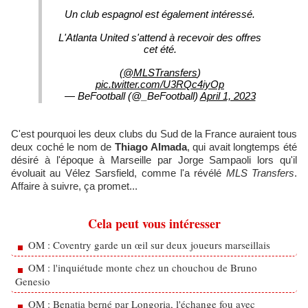
Un club espagnol est également intéressé.
L'Atlanta United s'attend à recevoir des offres
cet été.
(
@MLSTransfers
)
pic.twitter.com/U3RQc4iyOp
— BeFootball (@_BeFootball)
April 1, 2023
C'est pourquoi les deux clubs du Sud de la France auraient tous
deux coché le nom de
Thiago Almada
, qui avait longtemps été
désiré à l'époque à Marseille par Jorge Sampaoli lors qu'il
évoluait au Vélez Sarsfield, comme l'a révélé
MLS Transfers
.
Affaire à suivre, ça promet...
Cela peut vous intéresser
OM : Coventry garde un œil sur deux joueurs marseillais
OM : l'inquiétude monte chez un chouchou de Bruno
Genesio
OM : Benatia berné par Longoria, l'échange fou avec