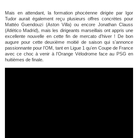
Mais en attendant, la formation phocéenne dirigée par Igor
Tudor aurait également reçu plusieurs offres concrètes pour
Mattéo Guendouzi (Aston Villa) ou encore Jonathan Clauss
(Atlético Madrid), mais les dirigeants marseillais ont appris une
excellente nouvelle en cette fin de mercato d'hiver ! De bon
augure pour cette deuxième moitié de saison qui s'annonce
passionnante pour l'OM, tant en Ligue 1 qu'en Coupe de France
avec ce choc à venir à l'Orange Vélodrome face au PSG en
huitièmes de finale.