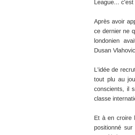
League... c'est
Après avoir ap
ce dernier ne 
londonien ava
Dusan Vlahovic
L'idée de recru
tout plu au j
conscients, il
classe internat
Et à en croire 
positionné sur