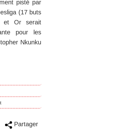
ment pisté par
esliga (17 buts
 et Or serait
ante pour les
istopher Nkunku
t
Partager