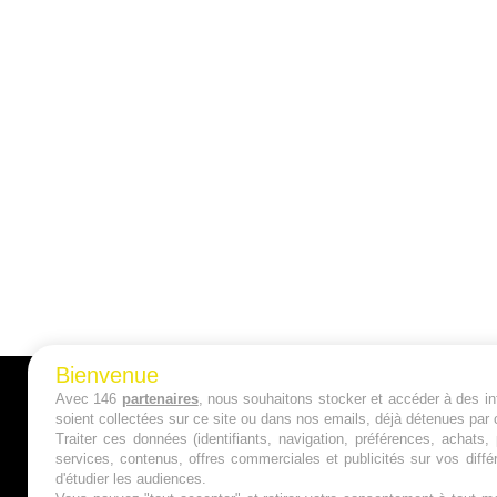
Bienvenue
Avec 146
partenaires
, nous souhaitons stocker et accéder à des inf
A PROPOS
soient collectées sur ce site ou dans nos emails, déjà détenues par 
Traiter ces données (identifiants, navigation, préférences, achats
Qui sommes nous ?
services, contenus, offres commerciales et publicités sur vos diffé
d'étudier les audiences.
Mentions Légales