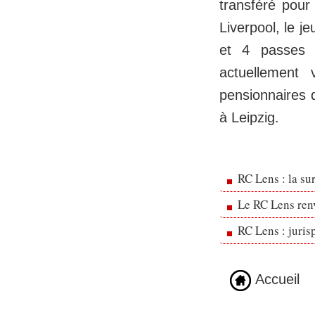
transféré pour
Liverpool, le j
et 4 passes 
actuellement 
pensionnaires 
à Leipzig.
RC Lens : la su
Le RC Lens ren
RC Lens : juris
Accueil