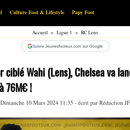
l
Culture Foot & Lifestyle
Papy Foot
Accueil
>
Ligue 1
>
RC Lens
Suivre Jeunesfooteux.com sur Google
r ciblé Wahi (Lens), Chelsea va la
 à 76M€ !
Dimanche 10 Mars 2024 11:35 - écrit par Rédaction JF