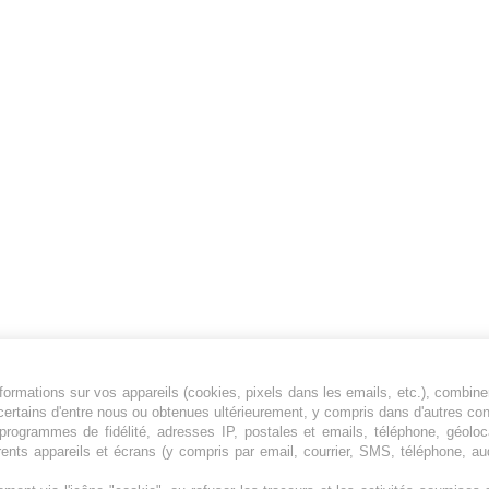
ormations sur vos appareils (cookies, pixels dans les emails, etc.), combine
Jeunesfooteux est un média sportif qui traite
certains d'entre nous ou obtenues ultérieurement, y compris dans d'autres co
principalement de l'actualité de la Ligue 1 et
, programmes de fidélité, adresses IP, postales et emails, téléphone, géolo
rents appareils et écrans (y compris par email, courrier, SMS, téléphone, aud
des grosses actualités de la Ligue 2 et du
football étranger.