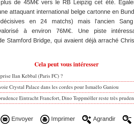
 plus de 45M€ vers le RB Leipzig cet été. Egale
eune attaquant international belge cartonne en Bund
décisives en 24 matchs) mais l'ancien Sang
valorisé à environ 76M€. Une piste intéress
de Stamford Bridge, qui avaient déjà arraché Chr
Cela peut vous intéresser
rprise Ilan Kebbal (Paris FC) ?
voie Crystal Palace dans les cordes pour Ismaëlo Ganiou
prudence Eintracht Francfort, Dino Toppmöller reste très pruden
Envoyer
Imprimer
Agrandir