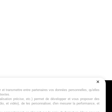
r et transmettre entre partenaires vos données personnelles, qu'elles
Suivez-nous
ntextes.
calisation précise, etc.) permet de développer et vous proposer des
io, et vidéo), de les personnaliser, d'en mesurer la performance, et