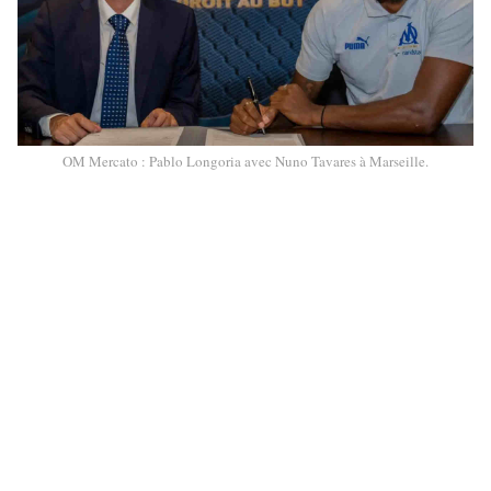
OM Mercato : Pablo Longoria avec Nuno Tavares à Marseille.