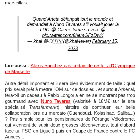
marseillais.
Quand Arteta défonçait tout le monde et
demandait à Nuno Tavares s’il voulait jouer la
LDC 😭 Ca me fume sa voix 😭
pic.twitter.com/8hemGFzDwK
— khal 🔵⚪️🇹🇳 (@khal4ever)
February 15,
2023
Lire aussi :
Alexis Sanchez pas certain de rester à l'Olympique
de Marseille
Autre détail important et il sera bien évidemment de taille : quel
prix serait prêt à mettre l'OM sur ce dossier... et surtout Arsenal,
fera-t-il un cadeau à Pablo Longoria en ne se montrant pas trop
gourmand avec
Nuno Tavares
(valorisé à 18M€ sur le site
spécialisé
Transfermarkt
), histoire de continuer leur belle
collaboration lors du mercato (Guendouzi, Kolasinac, Saliba...)
? Pas simple pour les pensionnaires de l'Orange Vélodrome,
qui viennent de subir deux grosses déconvenues, tout d'abord
face au PSG en Ligue 1 puis en Coupe de France contre le FC
Annecy...