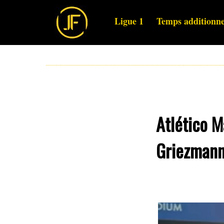
Ligue 1
Temps additionne
Atlético M
Griezman