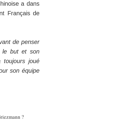
Chinoise a dans
ant Français de
avant de penser
 le but et son
a toujours joué
pour son équipe
 Griezmann ?