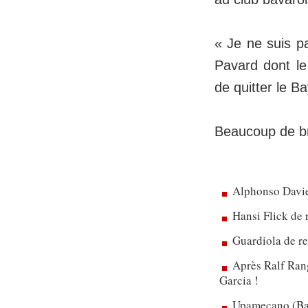
« Je ne suis p
Pavard dont le
de quitter le 
Beaucoup de bru
Alphonso Davie
Hansi Flick de 
Guardiola de re
Après Ralf Rang
Garcia !
Upamecano (Bay