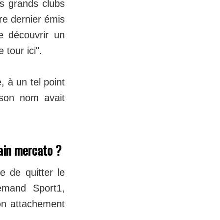
us grands clubs
e dernier émis
re découvrir un
 tour ici".
 à un tel point
 son nom avait
hain mercato ?
e de quitter le
emand Sport1,
son attachement