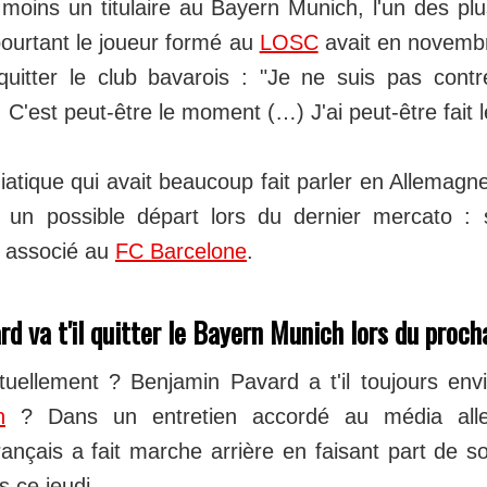
 moins un titulaire au Bayern Munich, l'un des pl
ourtant le joueur formé au
LOSC
avait en novembr
quitter le club bavarois : "Je ne suis pas cont
C'est peut-être le moment (…) J'ai peut-être fait le
atique qui avait beaucoup fait parler en Allemagne,
t un possible départ lors du dernier mercato :
 associé au
FC Barcelone
.
d va t'il quitter le Bayern Munich lors du proc
tuellement ? Benjamin Pavard a t'il toujours envi
h
? Dans un entretien accordé au média all
 français a fait marche arrière en faisant part de 
s ce jeudi.