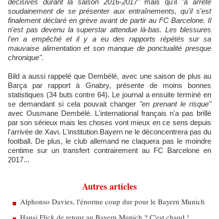
décisives durant la saison 2016-2017"
mais qu'il
"a arrêté
soudainement de se présenter aux entraînements, qu'il s'est
finalement déclaré en grève avant de partir au FC Barcelone. Il
n'est pas devenu la superstar attendue là-bas. Les blessures
l'en a empêché et il y a eu des rapports répétés sur sa
mauvaise alimentation et son manque de ponctualité presque
chronique"
.
Bild a aussi rappelé que Dembélé, avec une saison de plus au
Barça par rapport à Gnabry, présente de moins bonnes
statistiques (34 buts contre 64). Le journal a ensuite terminé en
se demandant si cela pouvait changer
"en prenant le risque"
avec Ousmane Dembélé. L'international français n'a pas brillé
par son sérieux mais les choses vont mieux en ce sens depuis
l'arrivée de Xavi. L'institution Bayern ne le déconcentrera pas du
football. De plus, le club allemand ne claquera pas le moindre
centime sur un transfert contrairement au FC Barcelone en
2017...
Autres articles
Alphonso Davies, l'énorme coup dur pour le Bayern Munich
Hansi Flick de retour au Bayern Munich ? C'est chaud !