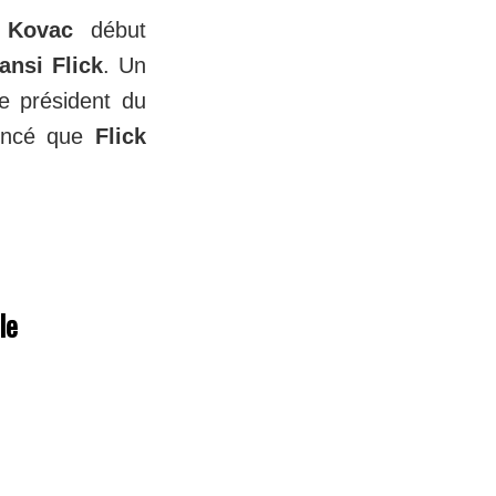
 Kovac
début
ansi Flick
. Un
le président du
oncé que
Flick
le