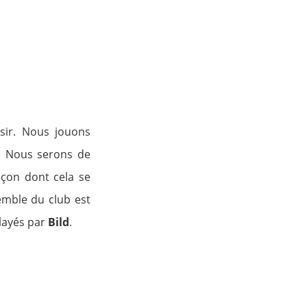
sir. Nous jouons
e. Nous serons de
açon dont cela se
emble du club est
layés par
Bild
.