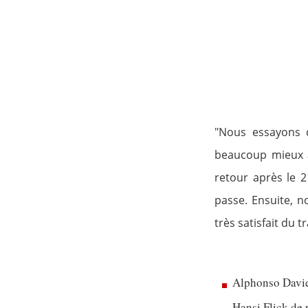
"Nous essayons d
beaucoup mieux a
retour après le 
passe. Ensuite, n
très satisfait du t
Alphonso Davie
Hansi Flick de 