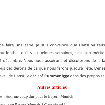
e faire une série. Je suis convaincu que Hansi va réus
u football qu'il y a quelques semaines, c'est son mérit
21 décembre. Nous nous assoirons et discuterons de la f
ous déciderons de ce que nous ferons jusqu'à l'été. L'ens
ravail de Hansi." a déclaré
Rummenigge
dans des propos re
Autres articles
s, l'énorme coup dur pour le Bayern Munich
retour au Bayern Munich ? C'est chaud !