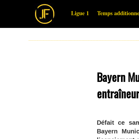
Ligue 1
Temps additionne
Bayern Mu
entraîneu
Défait ce sam
Bayern Munic