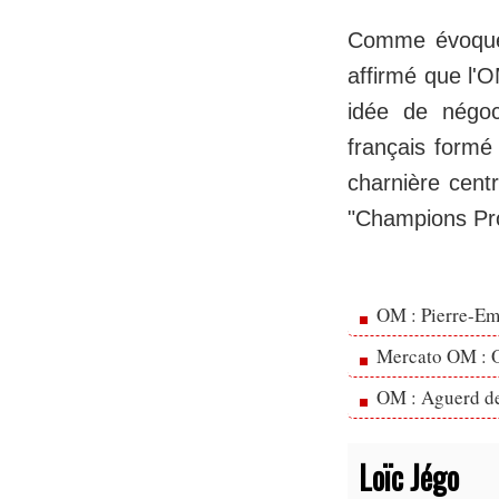
Comme évoqué 
affirmé que l'O
idée de négoc
français formé 
charnière cent
"Champions Pro
OM : Pierre-Emi
Mercato OM : Ol
OM : Aguerd de 
Loïc Jégo