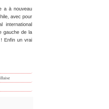
ue a à nouveau
hile, avec pour
 international
xe gauche de la
! Enfin un vrai
llaise