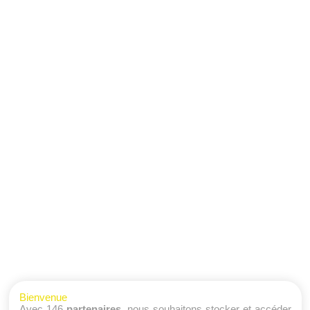
Bienvenue
Avec 146
partenaires
, nous souhaitons stocker et accéder