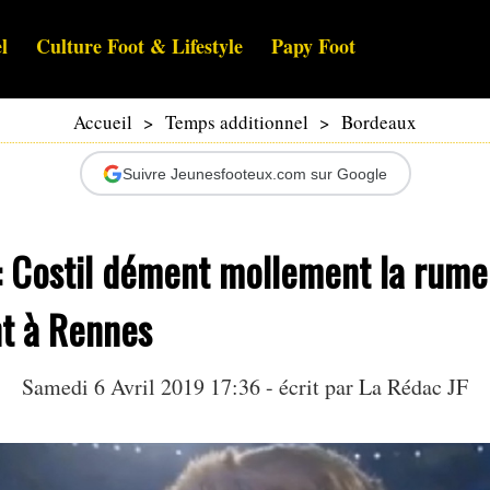
l
Culture Foot & Lifestyle
Papy Foot
Accueil
>
Temps additionnel
>
Bordeaux
Suivre Jeunesfooteux.com sur Google
: Costil dément mollement la rume
nt à Rennes
Samedi 6 Avril 2019 17:36 - écrit par La Rédac JF