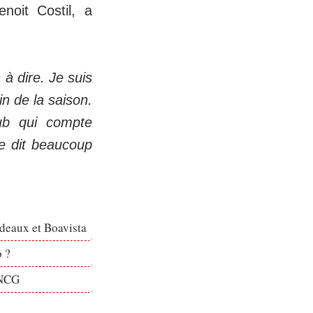
noit Costil, a
 à dire. Je suis
in de la saison.
lub qui compte
se dit beaucoup
rdeaux et Boavista
b ?
DNCG