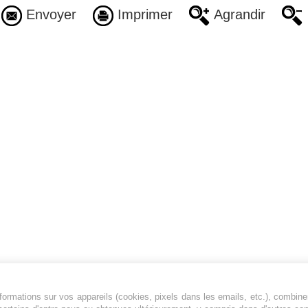
Envoyer
Imprimer
Agrandir
ormations sur vos appareils (cookies, pixels dans les emails, etc.), combine
Jeunesfooteux est un média sportif qui traite