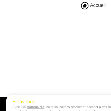
Accueil
Bienvenue
Avec 146
partenaires
, nous souhaitons stocker et accéder à des inf
A PROPOS