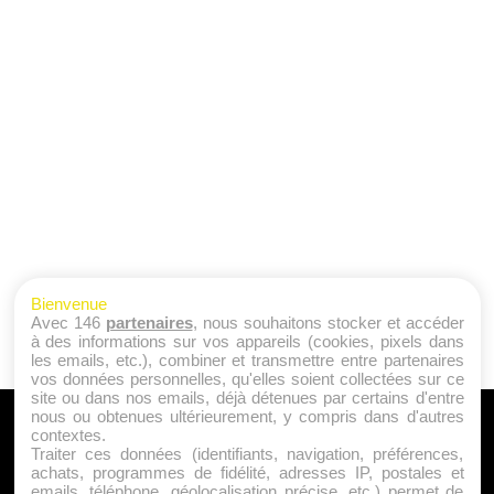
Bienvenue
Avec 146
partenaires
, nous souhaitons stocker et accéder
à des informations sur vos appareils (cookies, pixels dans
les emails, etc.), combiner et transmettre entre partenaires
vos données personnelles, qu'elles soient collectées sur ce
site ou dans nos emails, déjà détenues par certains d'entre
nous ou obtenues ultérieurement, y compris dans d'autres
A PROPOS
contextes.
Traiter ces données (identifiants, navigation, préférences,
Qui sommes nous ?
achats, programmes de fidélité, adresses IP, postales et
emails, téléphone, géolocalisation précise, etc.) permet de
Mentions Légales