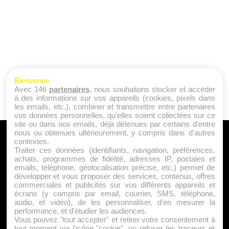
Bienvenue
Avec 146
partenaires
, nous souhaitons stocker et accéder
à des informations sur vos appareils (cookies, pixels dans
les emails, etc.), combiner et transmettre entre partenaires
vos données personnelles, qu'elles soient collectées sur ce
site ou dans nos emails, déjà détenues par certains d'entre
nous ou obtenues ultérieurement, y compris dans d'autres
A PROPOS
contextes.
Traiter ces données (identifiants, navigation, préférences,
Qui sommes nous ?
achats, programmes de fidélité, adresses IP, postales et
emails, téléphone, géolocalisation précise, etc.) permet de
Mentions Légales
développer et vous proposer des services, contenus, offres
Publicité
commerciales et publicités sur vos différents appareils et
écrans (y compris par email, courrier, SMS, téléphone,
Politique de Cookies
audio, et vidéo), de les personnaliser, d'en mesurer la
Contact
performance, et d'étudier les audiences.
Vous pouvez "tout accepter" et retirer votre consentement à
tout moment via l'icône "cookie", ou refuser les traceurs et