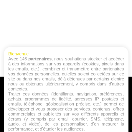
Bienvenue
Avec 146
partenaires
, nous souhaitons stocker et accéder
à des informations sur vos appareils (cookies, pixels dans
les emails, etc.), combiner et transmettre entre partenaires
vos données personnelles, qu'elles soient collectées sur ce
site ou dans nos emails, déjà détenues par certains d'entre
nous ou obtenues ultérieurement, y compris dans d'autres
A PROPOS
contextes.
Traiter ces données (identifiants, navigation, préférences,
Qui sommes nous ?
achats, programmes de fidélité, adresses IP, postales et
emails, téléphone, géolocalisation précise, etc.) permet de
Mentions Légales
développer et vous proposer des services, contenus, offres
Publicité
commerciales et publicités sur vos différents appareils et
écrans (y compris par email, courrier, SMS, téléphone,
Politique de Cookies
audio, et vidéo), de les personnaliser, d'en mesurer la
Contact
performance, et d'étudier les audiences.