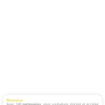
Bienvenue
Avec 146
partenaires
, nous souhaitons stocker et accéder