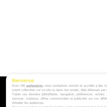
Bienvenue
Avec 146
partenaires
, nous souhaitons stocker et accéder à des inf
A PROPOS
soient collectées sur ce site ou dans nos emails, déjà détenues par 
Traiter ces données (identifiants, navigation, préférences, achats
Qui sommes nous ?
services, contenus, offres commerciales et publicités sur vos diffé
d'étudier les audiences.
Mentions Légales