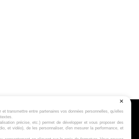
r et transmettre entre partenaires vos données personnelles, qu'elles
Suivez-nous
ntextes.
calisation précise, etc.) permet de développer et vous proposer des
io, et vidéo), de les personnaliser, d'en mesurer la performance, et