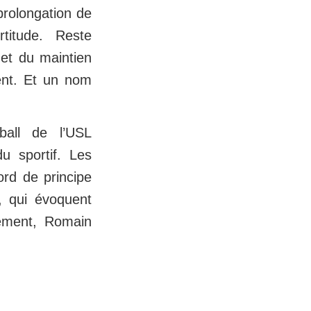
prolongation de
titude. Reste
et du maintien
ient. Et un nom
ball de l’USL
u sportif. Les
ord de principe
, qui évoquent
ement, Romain