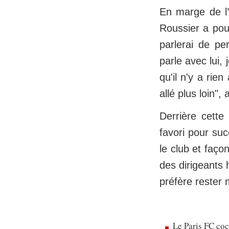
En marge de l’o
Roussier a pou
parlerai de pe
parle avec lui, 
qu'il n'y a rie
allé plus loin",
Derrière cette
favori pour su
le club et faço
des dirigeants 
préfère rester
Le Paris FC co