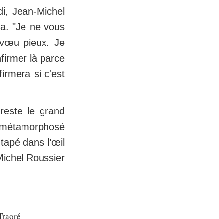
di, Jean‑Michel
Ba. "Je ne vous
n vœu pieux. Je
nfirmer là parce
irmera si c'est
reste le grand
 a métamorphosé
tapé dans l’œil
Michel Roussier
Traoré