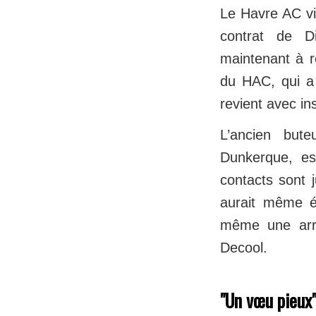
Le Havre AC vie
contrat de Di
maintenant à r
du HAC, qui a 
revient avec in
L’ancien bute
Dunkerque, es
contacts sont 
aurait même é
même une arr
Decool.
"Un vœu pieux"