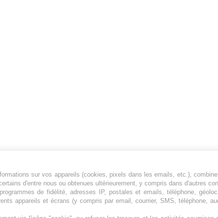
ormations sur vos appareils (cookies, pixels dans les emails, etc.), combine
Jeunesfooteux est un média sportif qui traite
certains d'entre nous ou obtenues ultérieurement, y compris dans d'autres co
principalement de l'actualité de la Ligue 1 et
, programmes de fidélité, adresses IP, postales et emails, téléphone, géolo
rents appareils et écrans (y compris par email, courrier, SMS, téléphone, aud
des grosses actualités de la Ligue 2 et du
football étranger.