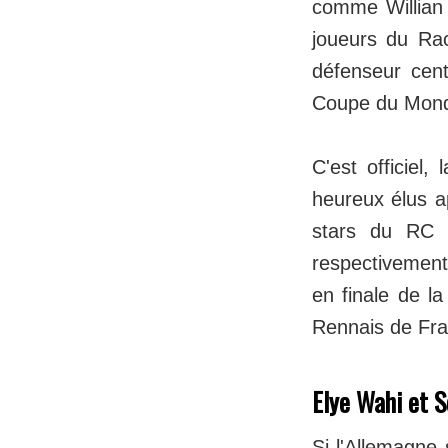
comme Willian
joueurs du Rac
défenseur cent
Coupe du Mond
C'est officiel,
heureux élus a
stars du RC 
respectivement
en finale de l
Rennais de Fra
Elye Wahi et S
Si l'Allemagne