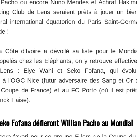
 Pacho ou encore Nuno Mendes et Achraf Hakimi
ing Club de Lens seraient prêts à jouer un bien
ral international équatorien du Paris Saint-Germa
e !
 la Côte d'Ivoire a dévoilé sa liste pour le Mondi
ppelés chez les Eléphants, on y retrouve effecti
Lens : Elye Wahi et Seko Fofana, qui évolu
 à l'OGC Nice (futur adversaire des Sang et Or 
a Coupe de France) et au FC Porto (où il est prê
nck Haise).
eko Fofana défieront Willian Pacho au Mondial
 sera favori pour ce groupe E lors de la Coupe du