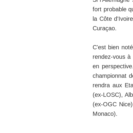
fort probable q
la Côte d'Ivoir
Curaçao.
C'est bien not
rendez-vous à 
en perspective
championnat de 
rendra aux Et
(ex-LOSC), Alb
(ex-OGC Nice)
Monaco).