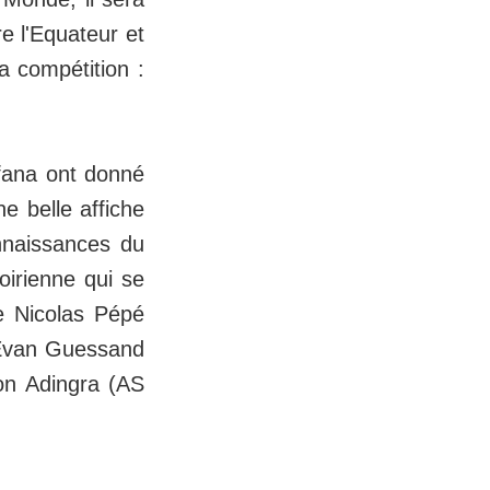
e l'Equateur et
la compétition :
ofana ont donné
e belle affiche
nnaissances du
oirienne qui se
e Nicolas Pépé
 Evan Guessand
on Adingra (AS