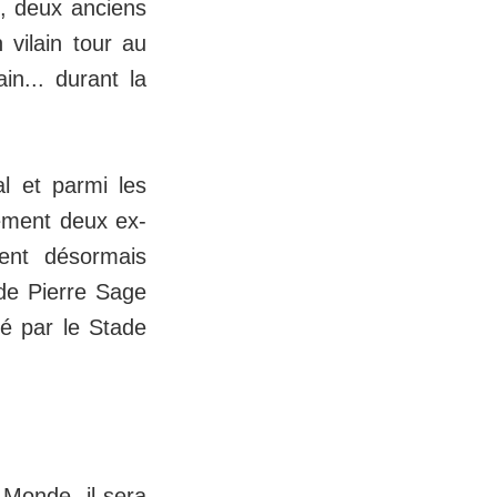
, deux anciens
 vilain tour au
in... durant la
al et parmi les
vement deux ex-
ent désormais
de Pierre Sage
té par le Stade
 Monde, il sera