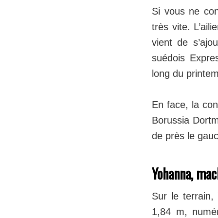
Si vous ne con
très vite. L’ai
vient de s’ajo
suédois Expres
long du printem
En face, la co
Borussia Dortm
de près le gauc
Yohanna, mach
Sur le terrain,
1,84 m, numér