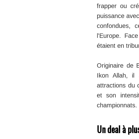
frapper ou cr
puissance avec
confondues, c
l'Europe. Fac
étaient en trib
Originaire de
Ikon Allah, i
attractions du
et son intensi
championnats.
Un deal à pl