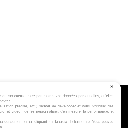
r et transmettre entre partenaires vos données personnelles, qu'elles
Suivez-nous
ntextes.
calisation précise, etc.) permet de développer et vous proposer des
io, et vidéo), de les personnaliser, d'en mesurer la performance, et
s au consentement en cliquant sur la croix de fermeture. Vous pouvez
s.