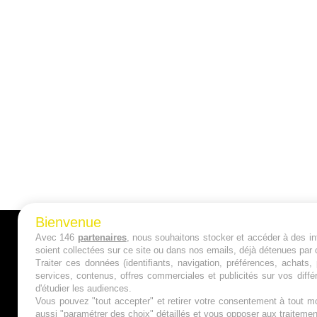
Bienvenue
Avec 146
partenaires
, nous souhaitons stocker et accéder à des inf
A PROPOS
soient collectées sur ce site ou dans nos emails, déjà détenues par 
Traiter ces données (identifiants, navigation, préférences, achats
Qui sommes nous ?
services, contenus, offres commerciales et publicités sur vos diffé
d'étudier les audiences.
Mentions Légales
Vous pouvez "tout accepter" et retirer votre consentement à tout mo
aussi "paramétrer des choix" détaillés et vous opposer aux traitem