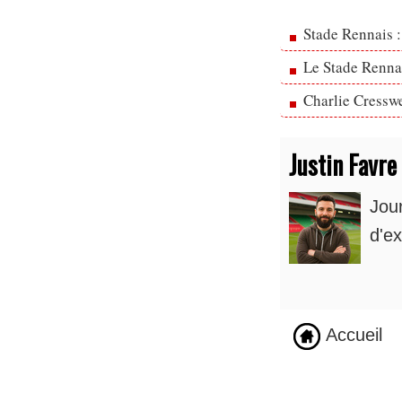
Stade Rennais :
Le Stade Rennai
Charlie Cresswe
Justin Favre
Jou
d'ex
Accueil