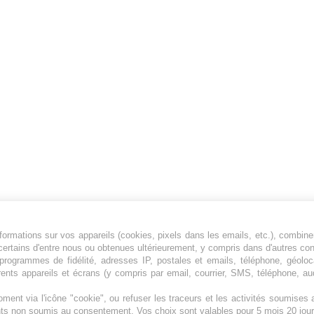
ormations sur vos appareils (cookies, pixels dans les emails, etc.), combine
Jeunesfooteux est un média sportif qui traite
certains d'entre nous ou obtenues ultérieurement, y compris dans d'autres co
principalement de l'actualité de la Ligue 1 et
, programmes de fidélité, adresses IP, postales et emails, téléphone, géolo
rents appareils et écrans (y compris par email, courrier, SMS, téléphone, aud
des grosses actualités de la Ligue 2 et du
football étranger.
ment via l'icône "cookie", ou refuser les traceurs et les activités soumise
Plan du site
|
Syndication
|
Powered by WM
ents non soumis au consentement. Vos choix sont valables pour 5 mois 20 jour