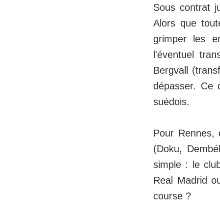
Sous contrat j
Alors que toute
grimper les e
l'éventuel tra
Bergvall (tran
dépasser. Ce q
suédois.
Pour Rennes, qu
(Doku, Dembélé
simple : le clu
Real Madrid o
course ?