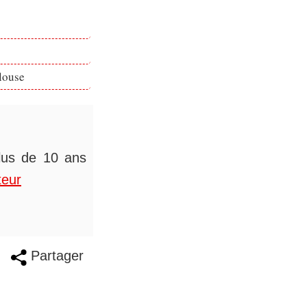
louse
plus de 10 ans
teur
Partager