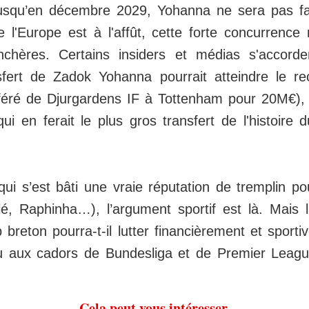
usqu’en décembre 2029, Yohanna ne sera pas fac
 l'Europe est à l'affût, cette forte concurrence 
nchères. Certains insiders et médias s'accord
nsfert de Zadok Yohanna pourrait atteindre le r
sféré de Djurgardens IF à Tottenham pour 20M€),
ui en ferait le plus gros transfert de l'histoire
i s’est bâti une vraie réputation de tremplin pou
, Raphinha…), l’argument sportif est là. Mais l
b breton pourra-t-il lutter financièrement et sport
u aux cadors de Bundesliga et de Premier Leagu
Cela peut vous intéresser