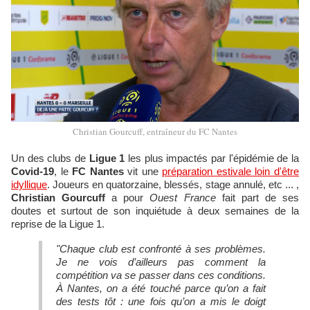
Christian Gourcuff, entraîneur du FC Nantes
Un des clubs de
Ligue 1
les plus impactés par l'épidémie de la
Covid-19
, le
FC Nantes
vit une
préparation estivale loin d'être
idyllique
. Joueurs en quatorzaine, blessés, stage annulé, etc ... ,
Christian Gourcuff
a pour
Ouest France
fait part de ses
doutes et surtout de son inquiétude à deux semaines de la
reprise de la Ligue 1.
"Chaque club est confronté à ses problèmes.
Je ne vois d’ailleurs pas comment la
compétition va se passer dans ces conditions.
À Nantes, on a été touché parce qu’on a fait
des tests tôt : une fois qu’on a mis le doigt