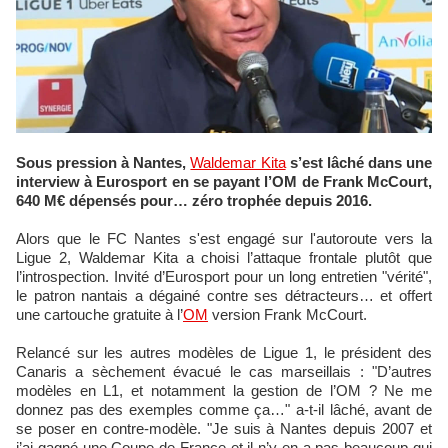
Sous pression à Nantes,
Waldemar Kita
s’est lâché dans une
interview à Eurosport en se payant l’OM de Frank McCourt,
640 M€ dépensés pour… zéro trophée depuis 2016.
Alors que le FC Nantes s'est engagé sur l'autoroute vers la
Ligue 2, Waldemar Kita a choisi l’attaque frontale plutôt que
l’introspection. Invité d’Eurosport pour un long entretien "vérité",
le patron nantais a dégainé contre ses détracteurs… et offert
une cartouche gratuite à l’
OM
version Frank McCourt.
Relancé sur les autres modèles de Ligue 1, le président des
Canaris a sèchement évacué le cas marseillais : "D’autres
modèles en L1, et notamment la gestion de l’OM ? Ne me
donnez pas des exemples comme ça…" a-t-il lâché, avant de
se poser en contre-modèle. "Je suis à Nantes depuis 2007 et
j’ai gagné une Coupe de France et il n’y en a pas beaucoup qui