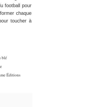
u football pour
nsformer chaque
pour toucher à
u blé
de
ame Éditions