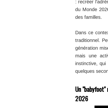
: recréer l’adr
du Monde 2026 
des familles.
Dans ce contex
traditionnel. P
génération mis
mais une acti
instinctive, q
quelques seco
Un "babyfoot" 
2026