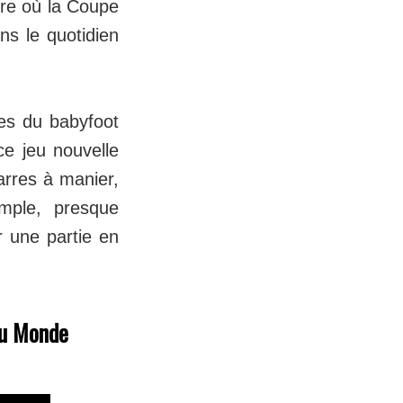
ure où la Coupe
ns le quotidien
es du babyfoot
ce jeu nouvelle
arres à manier,
mple, presque
r une partie en
 du Monde