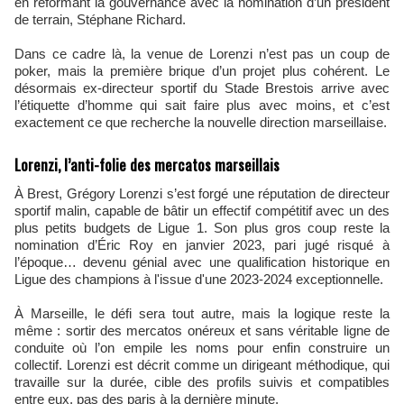
en réformant la gouvernance avec la nomination d’un président
de terrain, Stéphane Richard.
Dans ce cadre là, la venue de Lorenzi n’est pas un coup de
poker, mais la première brique d’un projet plus cohérent. Le
désormais ex‑directeur sportif du Stade Brestois arrive avec
l’étiquette d’homme qui sait faire plus avec moins, et c’est
exactement ce que recherche la nouvelle direction marseillaise.
Lorenzi, l’anti-folie des mercatos marseillais
À Brest, Grégory Lorenzi s’est forgé une réputation de directeur
sportif malin, capable de bâtir un effectif compétitif avec un des
plus petits budgets de Ligue 1. Son plus gros coup reste la
nomination d’Éric Roy en janvier 2023, pari jugé risqué à
l’époque… devenu génial avec une qualification historique en
Ligue des champions à l'issue d'une 2023‑2024 exceptionnelle.
À Marseille, le défi sera tout autre, mais la logique reste la
même : sortir des mercatos onéreux et sans véritable ligne de
conduite où l’on empile les noms pour enfin construire un
collectif. Lorenzi est décrit comme un dirigeant méthodique, qui
travaille sur la durée, cible des profils suivis et compatibles
entre eux, pas des paris à la dernière minute.