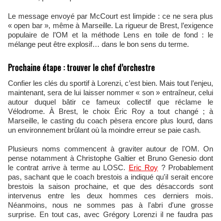
Le message envoyé par McCourt est limpide : ce ne sera plus
« open bar », même à Marseille. La rigueur de Brest, l’exigence
populaire de l’OM et la méthode Lens en toile de fond : le
mélange peut être explosif… dans le bon sens du terme.
Prochaine étape : trouver le chef d’orchestre
Confier les clés du sportif à Lorenzi, c’est bien. Mais tout l’enjeu,
maintenant, sera de lui laisser nommer « son » entraîneur, celui
autour duquel bâtir ce fameux collectif que réclame le
Vélodrome. À Brest, le choix Éric Roy a tout changé ; à
Marseille, le casting du coach pèsera encore plus lourd, dans
un environnement brûlant où la moindre erreur se paie cash.
Plusieurs noms commencent à graviter autour de l'OM. On
pense notamment à Christophe Galtier et Bruno Genesio dont
le contrat arrive à terme au LOSC.
Eric Roy
? Probablement
pas, sachant que le coach brestois a indiqué qu'il serait encore
brestois la saison prochaine, et que des désaccords sont
intervenus entre les deux hommes ces derniers mois.
Néanmoins, nous ne sommes pas à l'abri d'une grosse
surprise. En tout cas, avec Grégory Lorenzi il ne faudra pas