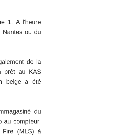
e 1. A l'heure
FC Nantes ou du
également de la
en prêt au KAS
n belge a été
 emmagasiné du
ro au compteur,
go Fire (MLS) à