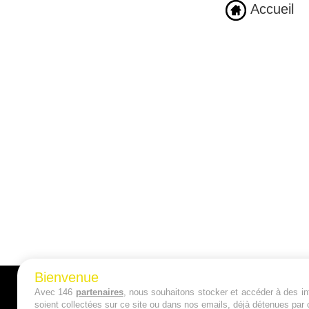
Accueil
Bienvenue
Avec 146
partenaires
, nous souhaitons stocker et accéder à des inf
A PROPOS
soient collectées sur ce site ou dans nos emails, déjà détenues par 