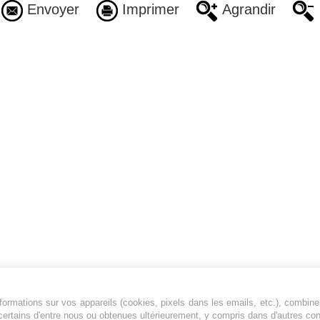
Envoyer
Imprimer
Agrandir
ormations sur vos appareils (cookies, pixels dans les emails, etc.), combine
Jeunesfooteux est un média sportif qui traite
certains d'entre nous ou obtenues ultérieurement, y compris dans d'autres co