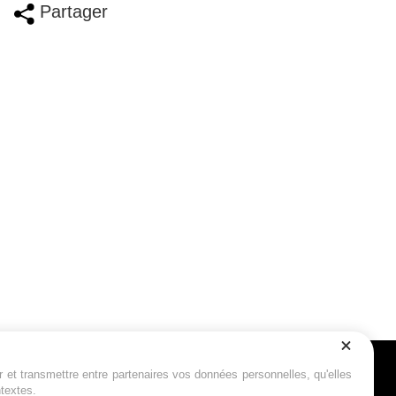
Partager
r et transmettre entre partenaires vos données personnelles, qu'elles
Suivez-nous
ntextes.