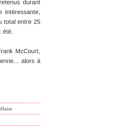
retenus durant
e intéressante,
u total entre 25
 été.
Frank McCourt,
enne... alors à
llaise