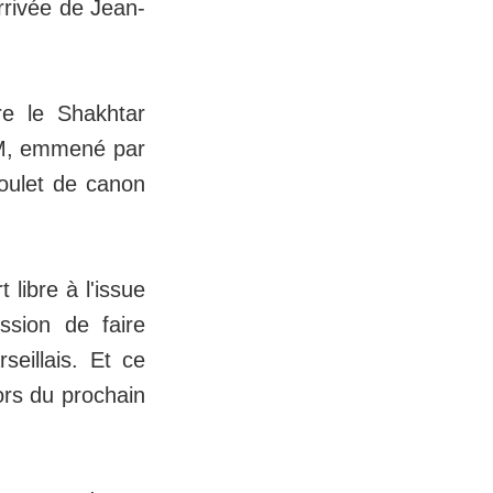
rrivée de Jean-
re le Shakhtar
'OM, emmené par
oulet de canon
libre à l'issue
ssion de faire
seillais. Et ce
ors du prochain