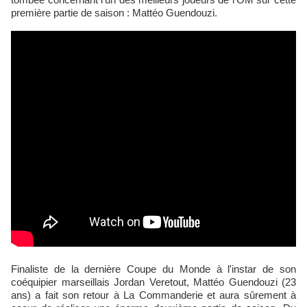
première partie de saison : Mattéo Guendouzi.
Finaliste de la dernière Coupe du Monde à l'instar de son
coéquipier marseillais Jordan Veretout, Mattéo Guendouzi (23
ans) a fait son retour à La Commanderie et aura sûrement à