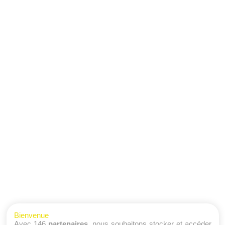
Bienvenue
Avec 146
partenaires
, nous souhaitons stocker et accéder