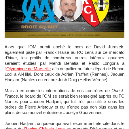
Alors que l'OM aurait coché le nom de David Jurasek,
également pisté par Franck Haise au RC Lens sur ce mercato
d'hiver, les profils de nombreux autres latéraux gauches
seraient étudiés par Mehdi Benatia et Pablo Longoria à
l'
Olympique de Marseille
afin de pallier au futur départ de Renan
Lodi à Al-Hilal. Dont ceux de Adrien Truffert (Rennes), Jaouen
Hadjam (Nantes) ou encore Josh Doig (Hellas Vérone).
Mais à en croire les informations de nos confrères de
Ouest-
France
, le board de l'OM se serait bien renseigné auprès du FC
Nantes pour Jaouen Hadjam, qui fut très peu utilisé sous les
ordres de Pierre Aristouy et qui n'entre pas non plus dans les
plans de son nouvel entraîneur Jocelyn Gourvennec.
Jaouen Hadjam, un joueur qui avait récemment été cité dans le
viseur du
Racing Club de Lens
au mercato l'été dernier et qui