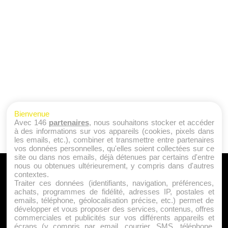
Bienvenue
Avec 146
partenaires
, nous souhaitons stocker et accéder
à des informations sur vos appareils (cookies, pixels dans
les emails, etc.), combiner et transmettre entre partenaires
vos données personnelles, qu'elles soient collectées sur ce
site ou dans nos emails, déjà détenues par certains d'entre
nous ou obtenues ultérieurement, y compris dans d'autres
A PROPOS
contextes.
Traiter ces données (identifiants, navigation, préférences,
Qui sommes nous ?
achats, programmes de fidélité, adresses IP, postales et
emails, téléphone, géolocalisation précise, etc.) permet de
Mentions Légales
développer et vous proposer des services, contenus, offres
Publicité
commerciales et publicités sur vos différents appareils et
écrans (y compris par email, courrier, SMS, téléphone,
Politique de Cookies