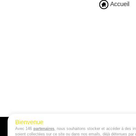
Accueil
Bienvenue
Avec 146
partenaires
, nous souhaitons stocker et accéder à des inf
A PROPOS
soient collectées sur ce site ou dans nos emails, déjà détenues par 