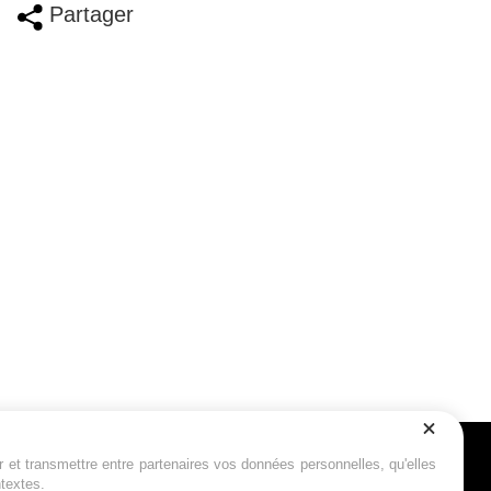
Partager
r et transmettre entre partenaires vos données personnelles, qu'elles
Suivez-nous
ntextes.