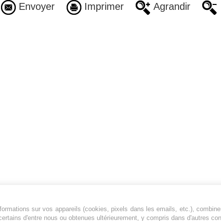
Envoyer
Imprimer
Agrandir
ormations sur vos appareils (cookies, pixels dans les emails, etc.), combine
Jeunesfooteux est un média sportif qui traite
certains d'entre nous ou obtenues ultérieurement, y compris dans d'autres co