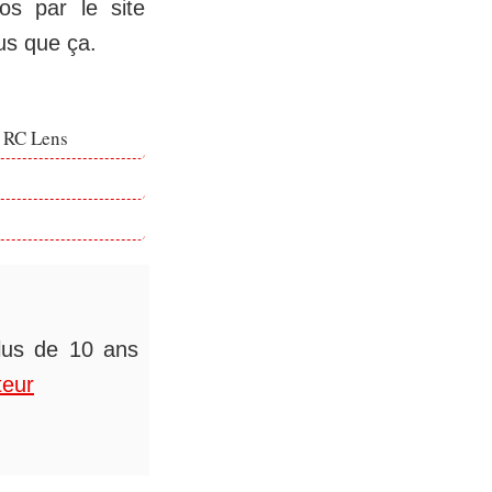
ros par le site
lus que ça.
e RC Lens
plus de 10 ans
teur