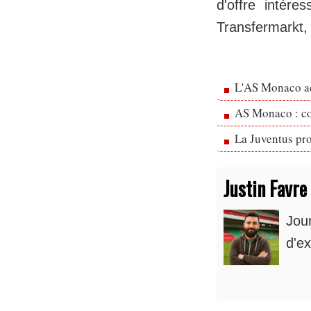
d'offre intére
Transfermarkt,
L'AS Monaco ac
AS Monaco : cou
La Juventus pr
Justin Favre
Jou
d'ex