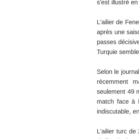
s'est illustré e
L'ailier de Fen
après une saiso
passes décisive
Turquie semble 
Selon le journa
récemment man
seulement 49 mi
match face à L
indiscutable, e
L'ailier turc d