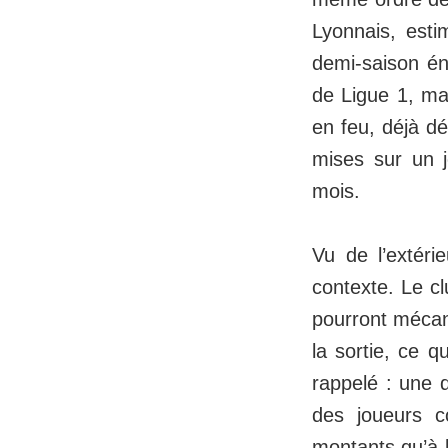
Lyonnais, esti
demi-saison é
de Ligue 1, ma
en feu, déjà dé
mises sur un j
mois.
Vu de l’extéri
contexte. Le cl
pourront mécani
la sortie, ce q
rappelé : une 
des joueurs 
montants qu’à l