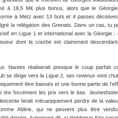
mé à 18,5 M€ plus bonus, alors que le Géorgien
norme à Metz avec 13 buts et 4 passes décisive
lgré la relégation des Grenats. Dans un cas, tu 
cisif en Ligue 1 et international avec la Géorgie ; 
oueur dont la courbe est clairement descendant
eur, Nantes réaliserait presque le coup parfait
ub se dirige vers la Ligue 2, ses revenus vont chut
quement être baissés et une bonne partie de l’eff
ui tire forcément les prix vers le bas. Jeunesfooteu
descente ferait mécaniquement perdre de la vale
comme Abline, qui ne peuvent plus être ven
’été dernier. Autrement dit, si Waldemar Kita parvi