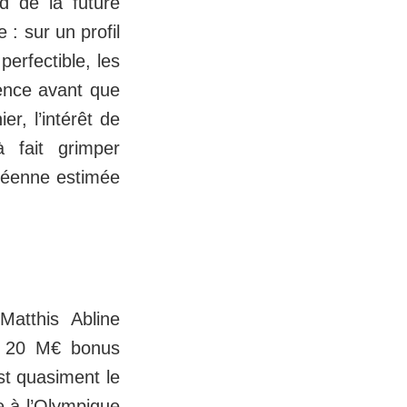
d de la future
 : sur un profil
erfectible, les
ence avant que
er, l’intérêt de
 fait grimper
océenne estimée
Matthis Abline
e 20 M€ bonus
st quasiment le
 à l’Olympique