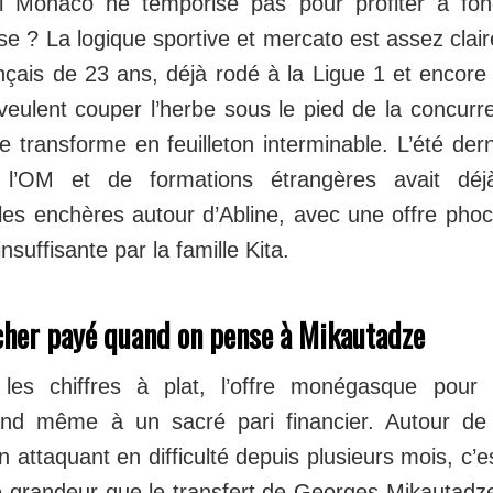
oi Monaco ne temporise pas pour profiter à fon
se ? La logique sportive et mercato est assez claire
nçais de 23 ans, déjà rodé à la Ligue 1 et encore p
ulent couper l’herbe sous le pied de la concurr
e transforme en feuilleton interminable. L’été derni
l’OM et de formations étrangères avait déjà
t les enchères autour d’Abline, avec une offre ph
suffisante par la famille Kita.
cher payé quand on pense à Mikautadze
 les chiffres à plat, l’offre monégasque pour 
nd même à un sacré pari financier. Autour d
 attaquant en difficulté depuis plusieurs mois, c’e
grandeur que le transfert de Georges Mikautadze