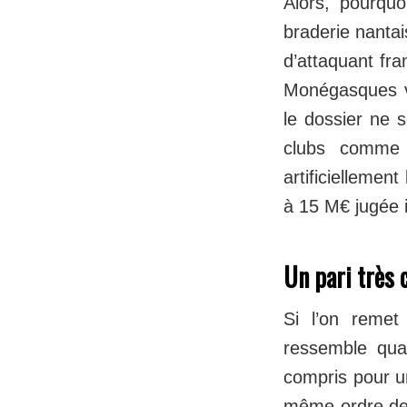
Alors, pourqu
braderie nantai
d’attaquant fra
Monégasques ve
le dossier ne s
clubs comme 
artificiellemen
à 15 M€ jugée in
Un pari très 
Si l’on remet
ressemble qua
compris pour un
même ordre de 