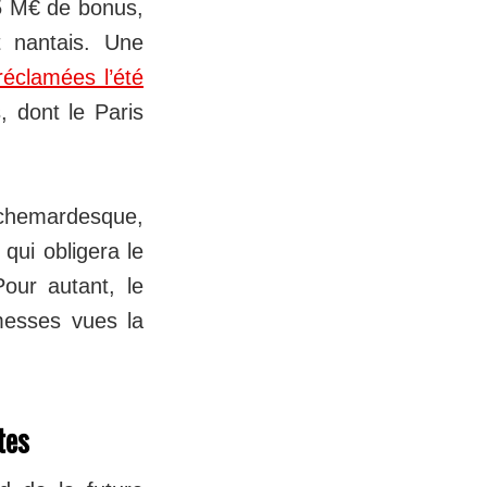
 5 M€ de bonus,
t nantais. Une
éclamées l’été
, dont le Paris
uchemardesque,
qui obligera le
Pour autant, le
messes vues la
tes