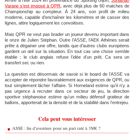
Arrivé à l’été 2024 en provenance du Sporting Gijón,
Jonathan
Varane s’est imposé à QPR
, avec déjà plus de 60 matches de
Championship au compteur. À 24 ans, son profil de milieu
moderne, capable d’enchaîner les kilomètres et de casser des
lignes, attire logiquement les convoitises.
Mais QPR ne veut pas brader un joueur devenu important dans
le onze de Julien Stéphan. Outre l’ASSE, l’AEK Athènes serait
prête à dégainer une offre, tandis que d’autres clubs européens
gardent un œil sur la situation. En tout cas une chose semble
établie : le club anglais refuse l'idée d'un prêt. Ca sera un
transfert sec ou rien.
La question est désormais de savoir si le board de l'ASSE va
accepter de répondre favorablement aux exigences de QPR, ou
tout simplement lâcher l'affaire. Si Horneland estime qu'il n'y a
pas urgence à recruter dans ce secteur de jeu, la direction
sportive stéphanoise estime qu'un milieu défensif gratteur de
ballons, apporterait de la densité et de la stabilité dans l'entrejeu.
Cela peut vous intéresser
ASSE : fin d'aventure pour un pari raté à 3M€ ?