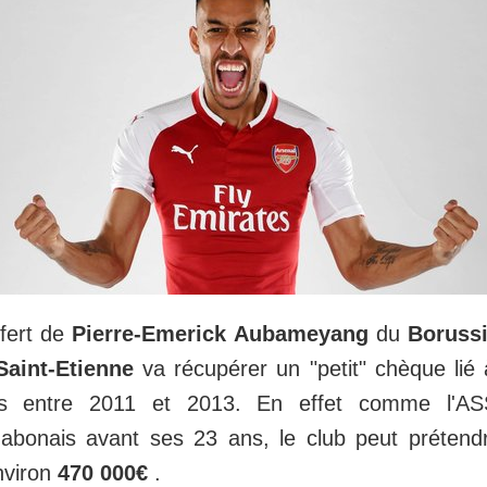
fert de
Pierre-Emerick Aubameyang
du
Boruss
Saint-Etienne
va récupérer un "petit" chèque lié
ts entre 2011 et 2013. En effet comme l'ASS
l gabonais avant ses 23 ans, le club peut préte
environ
470 000€
.