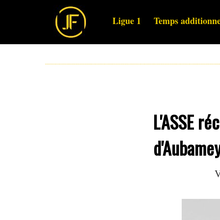
Ligue 1
Temps additionne
L'ASSE réc
d'Aubamey
V