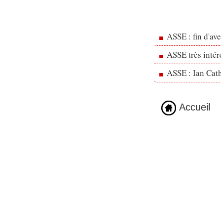
ASSE : fin d'av
ASSE très inté
ASSE : Ian Cath
Accueil