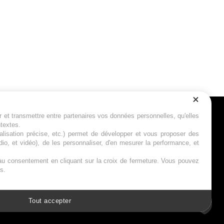
r et transmettre entre partenaires vos données personnelles, qu'elles
Suivez-nous
ntextes.
calisation précise, etc.) permet de développer et vous proposer des
io, et vidéo), de les personnaliser, d'en mesurer la performance, et
s au consentement en cliquant sur la croix de fermeture. Vous pouvez
s.
Tout accepter