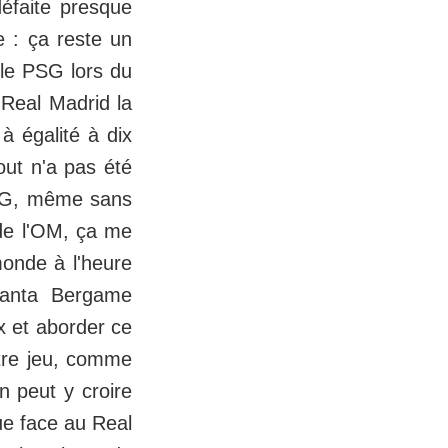
défaite presque
e : ça reste un
 le PSG lors du
 Real Madrid la
à égalité à dix
out n'a pas été
 PSG, même sans
 de l'OM, ça me
monde à l'heure
alanta Bergame
x et aborder ce
tre jeu, comme
n peut y croire
que face au Real