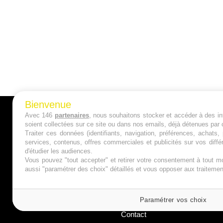
Bienvenue
Avec 146
partenaires
, nous souhaitons stocker et accéder à des inf
A PROPOS
soient collectées sur ce site ou dans nos emails, déjà détenues par 
Traiter ces données (identifiants, navigation, préférences, achats
Qui sommes nous ?
services, contenus, offres commerciales et publicités sur vos diffé
d'étudier les audiences.
Mentions Légales
Vous pouvez "tout accepter" et retirer votre consentement à tout mo
aussi "paramétrer des choix" détaillés et vous opposer aux traitem
Publicité
Politique de Cookies
Paramétrer vos choix
Contact