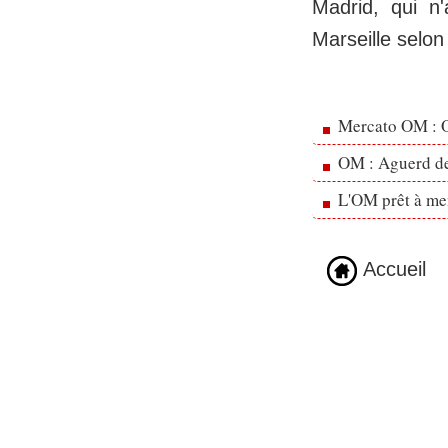
Madrid, qui n
Marseille selon
Mercato OM : Ol
OM : Aguerd de 
L'OM prêt à men
Accueil