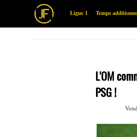
Ligue 1
Temps additionne
L'OM comm
PSG !
Vend