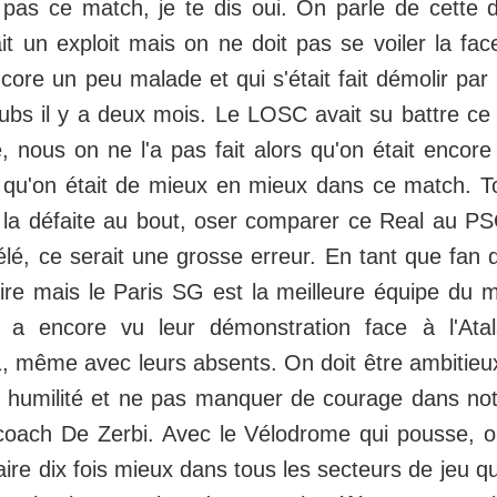
 pas ce match, je te dis oui. On parle de cette 
t un exploit mais on ne doit pas se voiler la fac
ore un peu malade et qui s'était fait démolir par
ubs il y a deux mois. Le LOSC avait su battre ce
, nous on ne l'a pas fait alors qu'on était encore 
 qu'on était de mieux en mieux dans ce match. T
y a la défaite au bout, oser comparer ce Real au
é, ce serait une grosse erreur. En tant que fan
dire mais le Paris SG est la meilleure équipe du 
n a encore vu leur démonstration face à l'At
, même avec leurs absents. On doit être ambitieu
 humilité et ne pas manquer de courage dans no
e coach De Zerbi. Avec le Vélodrome qui pousse, o
faire dix fois mieux dans tous les secteurs de jeu 