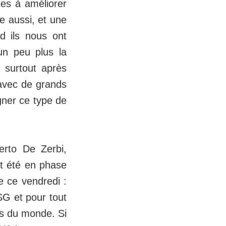
ses à améliorer
ge aussi, et une
d ils nous ont
un peu plus la
x surtout après
avec de grands
gner ce type de
erto De Zerbi,
nt été en phase
e ce vendredi :
PSG et pour tout
pes du monde. Si