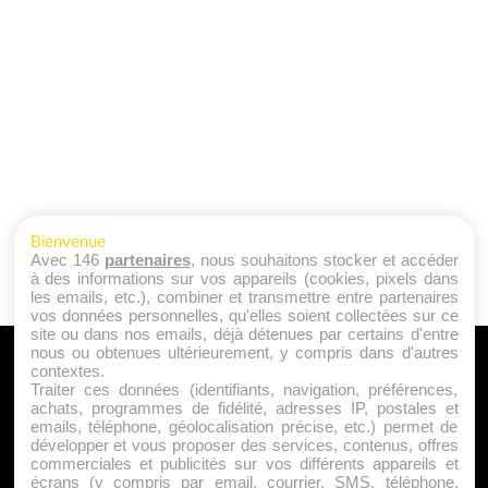
Bienvenue
Avec 146
partenaires
, nous souhaitons stocker et accéder
à des informations sur vos appareils (cookies, pixels dans
les emails, etc.), combiner et transmettre entre partenaires
vos données personnelles, qu'elles soient collectées sur ce
site ou dans nos emails, déjà détenues par certains d'entre
nous ou obtenues ultérieurement, y compris dans d'autres
A PROPOS
contextes.
Traiter ces données (identifiants, navigation, préférences,
Qui sommes nous ?
achats, programmes de fidélité, adresses IP, postales et
emails, téléphone, géolocalisation précise, etc.) permet de
Mentions Légales
développer et vous proposer des services, contenus, offres
Publicité
commerciales et publicités sur vos différents appareils et
écrans (y compris par email, courrier, SMS, téléphone,
Politique de Cookies