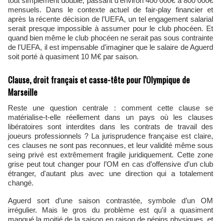
tout simplement doublé, passant d’environ 400 000€ à 800 000€
mensuels. Dans le contexte actuel de fair-play financier et
après la récente décision de l’UEFA, un tel engagement salarial
serait presque impossible à assumer pour le club phocéen. Et
quand bien même le club phocéen ne serait pas sous contrainte
de l'UEFA, il est impensable d'imaginer que le salaire de Aguerd
soit porté à quasiment 10 M€ par saison.
Clause, droit français et casse-tête pour l'Olympique de
Marseille
Reste une question centrale : comment cette clause se
matérialise-t-elle réellement dans un pays où les clauses
libératoires sont interdites dans les contrats de travail des
joueurs professionnels ? La jurisprudence française est claire,
ces clauses ne sont pas reconnues, et leur validité même sous
seing privé est extrêmement fragile juridiquement. Cette zone
grise peut tout changer pour l’OM en cas d’offensive d’un club
étranger, d'autant plus avec une direction qui a totalement
changé.
Aguerd sort d’une saison contrastée, symbole d’un OM
irrégulier. Mais le gros du problème est qu'il a quasiment
manqué la moitié de la saison en raison de pépins physiques, et