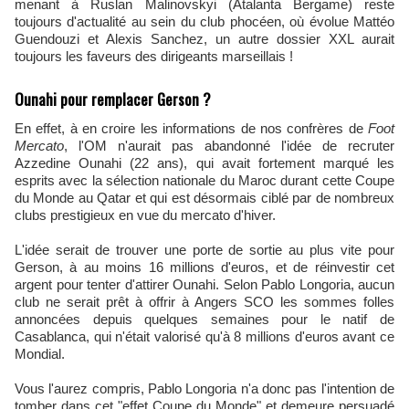
menant à Ruslan Malinovskyi (Atalanta Bergame) reste
toujours d'actualité au sein du club phocéen, où évolue Mattéo
Guendouzi et Alexis Sanchez, un autre dossier XXL aurait
toujours les faveurs des dirigeants marseillais !
Ounahi pour remplacer Gerson ?
En effet, à en croire les informations de nos confrères de
Foot
Mercato
, l'OM n'aurait pas abandonné l'idée de recruter
Azzedine Ounahi (22 ans), qui avait fortement marqué les
esprits avec la sélection nationale du Maroc durant cette Coupe
du Monde au Qatar et qui est désormais ciblé par de nombreux
clubs prestigieux en vue du mercato d'hiver.
L'idée serait de trouver une porte de sortie au plus vite pour
Gerson, à au moins 16 millions d'euros, et de réinvestir cet
argent pour tenter d'attirer Ounahi. Selon Pablo Longoria, aucun
club ne serait prêt à offrir à Angers SCO les sommes folles
annoncées depuis quelques semaines pour le natif de
Casablanca, qui n'était valorisé qu'à 8 millions d'euros avant ce
Mondial.
Vous l'aurez compris, Pablo Longoria n'a donc pas l'intention de
tomber dans cet "effet Coupe du Monde" et demeure persuadé