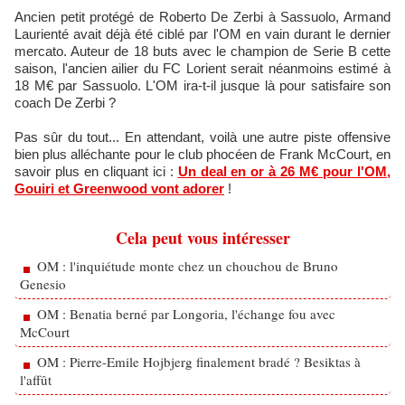
Ancien petit protégé de Roberto De Zerbi à Sassuolo, Armand
Laurienté avait déjà été ciblé par l'OM en vain durant le dernier
mercato. Auteur de 18 buts avec le champion de Serie B cette
saison, l'ancien ailier du FC Lorient serait néanmoins estimé à
18 M€ par Sassuolo. L'OM ira-t-il jusque là pour satisfaire son
coach De Zerbi ?
Pas sûr du tout... En attendant, voilà une autre piste offensive
bien plus alléchante pour le club phocéen de Frank McCourt, en
savoir plus en cliquant ici :
Un deal en or à 26 M€ pour l'OM,
Gouiri et Greenwood vont adorer
!
Cela peut vous intéresser
OM : l'inquiétude monte chez un chouchou de Bruno
Genesio
OM : Benatia berné par Longoria, l'échange fou avec
McCourt
OM : Pierre-Emile Hojbjerg finalement bradé ? Besiktas à
l'affût